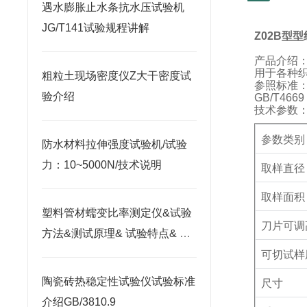
遇水膨胀止水条抗水压试验机
JG/T141试验规程讲解
Z02B
型型
产品介绍
用于各种
粗粒土现场密度仪Z大干密度试
参照标准
验介绍
GB/T4669
技术参数
参数类别
防水材料拉伸强度试验机/试验
力：10~5000N/技术说明
取样直径
取样面积
塑料管材蠕变比率测定仪&试验
刀片可调
方法&测试原理& 试验特点& 技
术参数
可切试样
陶瓷砖热稳定性试验仪试验标准
尺寸
介绍GB/3810.9