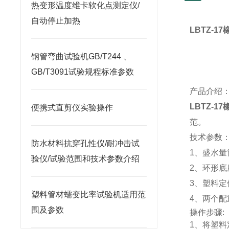
热变形温度维卡软化点测定仪/
自动停止加热
LBTZ-17
钢管弯曲试验机GB/T244 、
GB/T3091试验规程标准参数
产品介绍
LBTZ-17
便携式直剪仪实验操作
范。
技术参数
防水材料抗穿孔性仪/耐冲击试
1
、盛水量
验仪/试验范围和技术参数介绍
2
、环形底
3
、塑料定
塑料管材蠕变比率试验机适用范
4
、两个配
围及参数
操作步骤
:
1
、将塑料