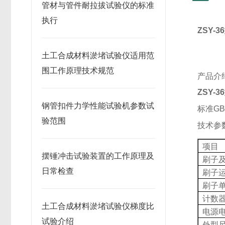
管材与管件耐拉拔试验仪的标准
执行
ZSY-36
土工合成材料淤堵试验仪适用范
围工作原理技术规范
产品介
ZSY-36
钢管扣件力学性能试验机参数试
标准
GB
验范围
技术参
项目
摆锤冲击试验装置的工作原理及
刷子
日常检查
刷子
刷子
计数
土工合成材料淤堵试验仪梯度比
电源
试验介绍
外型