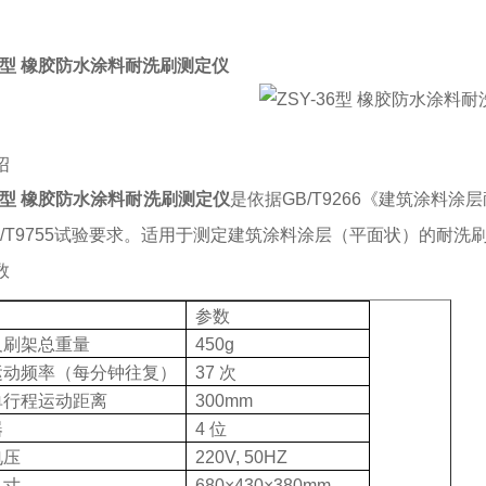
型 橡胶防水涂料耐洗刷测定仪
绍
型 橡胶防水涂料耐洗刷测定仪
是依据
GB/T9266
《建筑涂料涂层
/T9755
试验要求。适用于测定建筑涂料涂层（平面状）的耐洗
数
参数
及刷架总重量
450g
运动频率（每分钟往复）
37
次
单行程运动距离
300mm
器
4
位
电压
220V, 50HZ
尺寸
680×430×380mm