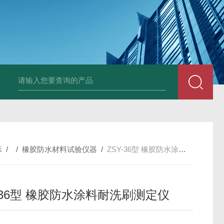
全自动多功能建材冻融试验机（负50度）
TG-17A塑料薄
示
/ /
橡胶防水材料试验仪器
/
ZSY-36型 橡胶防水涂料耐洗刷测定仪
Y-36型 橡胶防水涂料耐洗刷测定仪