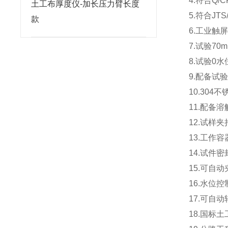
4.
符合
Q/C
土工布厚度仪-加长压力臂长度
5.
符合
JTS
款
6.
工业触
7.
试验
70
8.
试验
0
水
9.
配备试
10.304
不
11.
配备溶
12.
试样夹
13.
工作容
14.
试件密
15.
可自动
16.
水位控
17.
可自动
18.
国标土