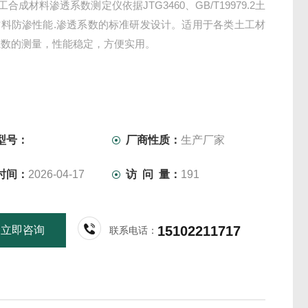
土工合成材料渗透系数测定仪依据JTG3460、GB/T19979.2土
材料防渗性能.渗透系数的标准研发设计。适用于各类土工材
系数的测量，性能稳定，方便实用。
型号：
厂商性质：
生产厂家
时间：
2026-04-17
访 问 量：
191
15102211717
立即咨询
联系电话：