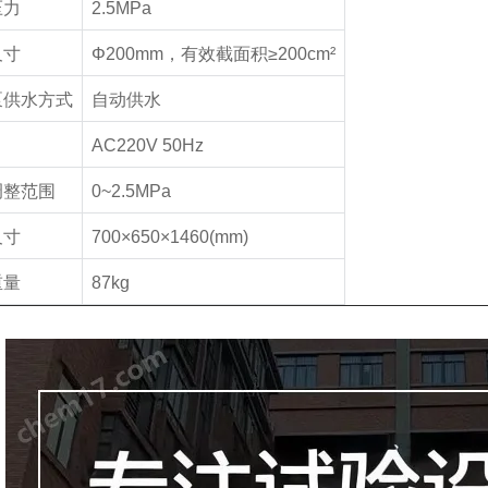
压力
2.5MPa
尺寸
Φ200mm
，有效截面积
≥200cm²
泵供水方式
自动供水
AC220V 50Hz
调整范围
0~2.5MPa
尺寸
700×650×1460(mm)
重量
87kg