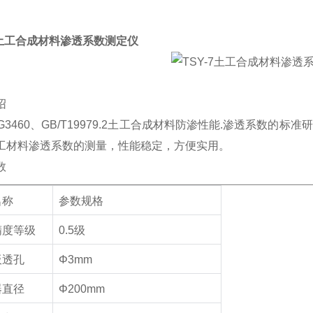
土工合成材料渗透系数测定仪
绍
G3460
、
GB/T19979.2
土工合成材料防渗性能
.
渗透系数的标准研
工材料渗透系数的测量，性能稳定，方便实用。
数
名称
参数规格
精度等级
0.5
级
板透孔
Φ3mm
器直径
Φ200mm