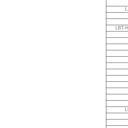
L
LBT-
L