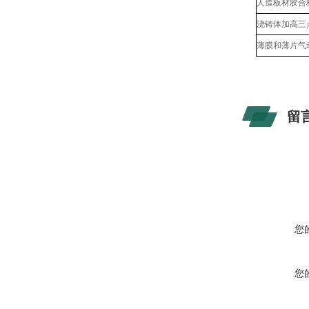
人造板材胶合
浇铸体加高三
薄膜和薄片气
留
您
您