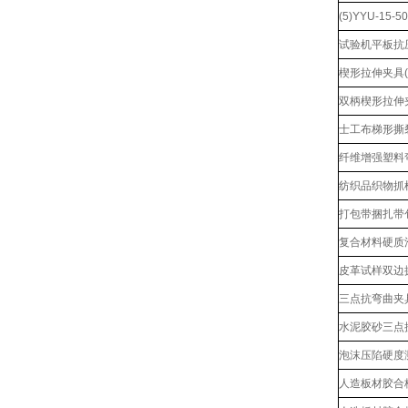
(5)YYU-15
试验机平板抗
楔形拉伸夹具(5
双柄楔形拉伸夹具
士工布梯形撕
纤维增强塑料
纺织品织物抓
打包带捆扎带
复合材料硬质
皮革试样双边
三点抗弯曲夹
水泥胶砂三点
泡沫压陷硬度
人造板材胶合