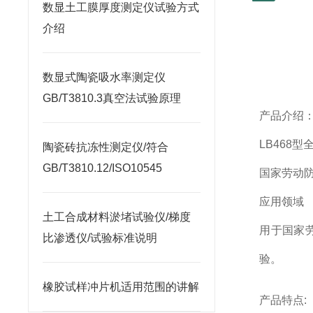
数显土工膜厚度测定仪试验方式
介绍
数显式陶瓷吸水率测定仪
GB/T3810.3真空法试验原理
产品介绍
LB
468
型
陶瓷砖抗冻性测定仪/符合
GB/T3810.12/ISO10545
国家劳动
应用领域
土工合成材料淤堵试验仪/梯度
用于国家
比渗透仪/试验标准说明
验。
橡胶试样冲片机适用范围的讲解
产品特点
: