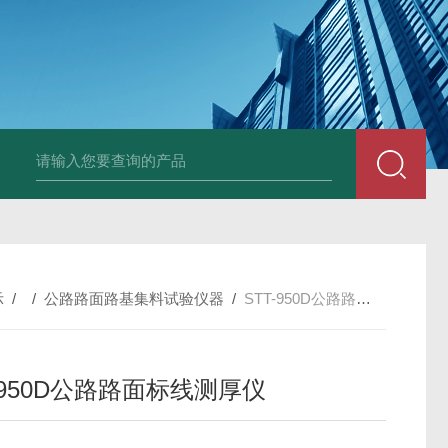
全自动多功能建材冻融试验机（负50度）
TG-17A塑料薄
示
/ /
公路路面路基集料试验仪器
/
STT-950D公路路面标线测厚仪
-950D公路路面标线测厚仪