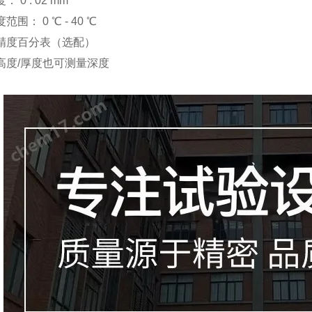
度：
0 . 02 mm
度范围：
0
℃
- 40
℃
精度百分表（选配）
高度
/
厚度也可测量深度