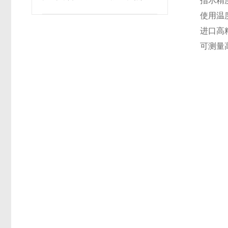
指示精
数
使用温
进口高
可测量