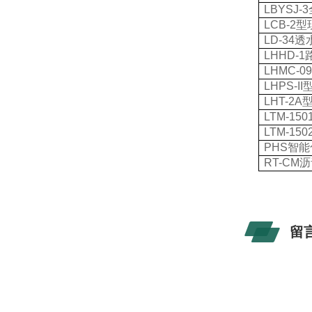
LBYSJ-3
LCB-2
型
LD-34
透
LHHD-1
LHMC-09
LHPS-II
LHT-2A
LTM-150
LTM-150
PHS
智能
RT-CM
沥
留