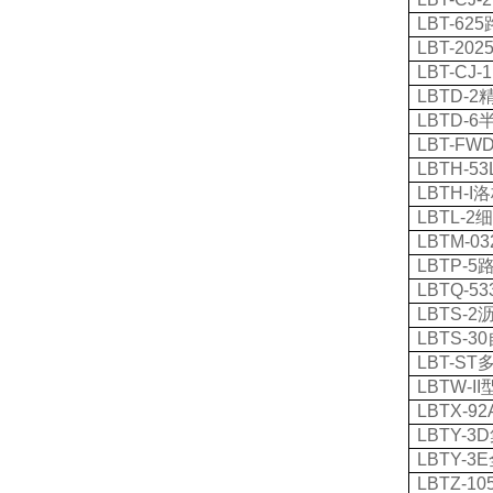
LBT-625
LBT-202
LBT-CJ-
LBTD-2
LBTD-6
LBT-FW
LBTH-53
LBTH-I
洛
LBTL-2
LBTM-03
LBTP-5
LBTQ-53
LBTS-2
LBTS-30
LBT-ST
LBTW-II
LBTX-92
LBTY-3D
LBTY-3E
LBTZ-10