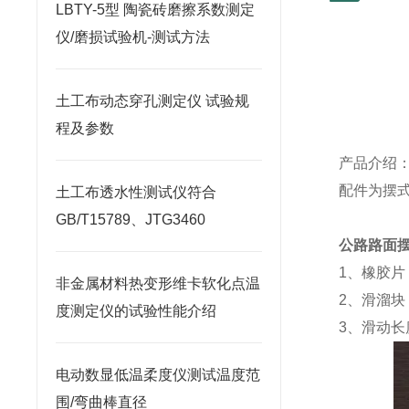
LBTY-5型 陶瓷砖磨擦系数测定
仪/磨损试验机-测试方法
土工布动态穿孔测定仪 试验规
程及参数
产品介绍
配件为摆
土工布透水性测试仪符合
GB/T15789、JTG3460
公路路面
1
、橡胶片
非金属材料热变形维卡软化点温
2
、滑溜块
度测定仪的试验性能介绍
3
、滑动长
电动数显低温柔度仪测试温度范
围/弯曲棒直径