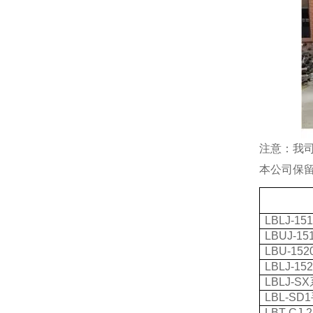
注意：我
本公司保
LBLJ-15
LBUJ-15
LBU-152
LBLJ-15
LBLJ-SX
LBL-SD1
LBT-CJ-