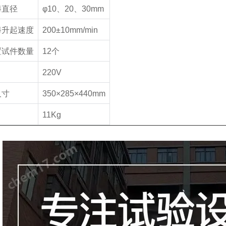
棒直径
φ10
、
20
、
30mm
棒升起速度
200±10mm/min
置试件数量
12
个
220V
尺寸
350×285×440mm
11Kg