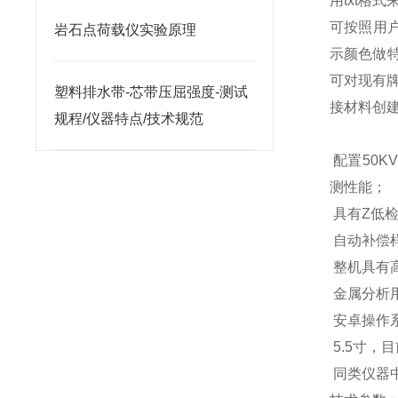
用
txt
格式
可按照用
岩石点荷载仪实验原理
示颜色做
可对现有
塑料排水带-芯带压屈强度-测试
接材料创
规程/仪器特点/技术规范
配置
50KV
测性能；
具有Z低
自动补偿
整机具有
金属分析
安卓操作
5.5
寸，目
同类仪器