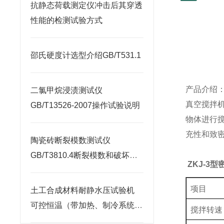
抗静态荷载测定仪冲击后其穿透
性能的检测试验方式
邵氏硬度计选型介绍GB/T531.1
产品介绍
二氯甲烷浸渍测试仪
真空搅拌
GB/T13526-2007操作试验说明
物体进行
充性和致
陶瓷砖断裂模数测试仪
GB/T3810.4断裂模数和破坏强
ZKJ-3
型
度
项目
土工合成材料耐静水压试验机
可控恒温（带加热、制冷系统）
搅拌转速
供水