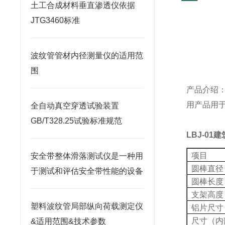
土工合成材料垂直渗透仪依据
JTG3460标准
波纹管管材内径测量仪的适用范
围
产品介绍
用产品用
全自动真空穿透试验装置
GB/T328.25试验标准规范
LBJ-01
建
项目
安全带整体滑落测试仪是一种用
圆棒直径
于测试和评估安全带性能的设备
圆棒长度
支架高度
塑料波纹管局部纵向荷载测定仪
铝片尺寸
尺寸（内
&适用范围&技术参数