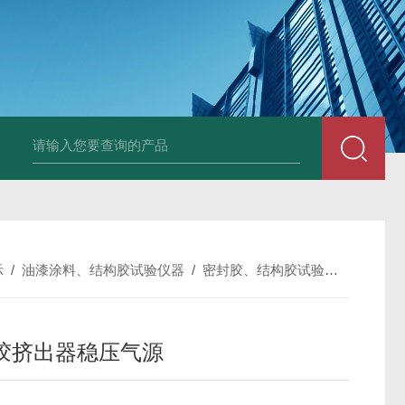
全自动多功能建材冻融试验机（负50度）
TG-17A塑料薄
示
/
油漆涂料、结构胶试验仪器
/
密封胶、结构胶试验仪器
/
结构
胶挤出器稳压气源