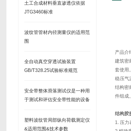
土工合成材料垂直渗透仪依据
JTG3460标准
波纹管管材内径测量仪的适用范
围
产品介
建筑密
全自动真空穿透试验装置
套使用
GB/T328.25试验标准规范
稳压气
结构密
安全带整体滑落测试仪是一种用
件组成
于测试和评估安全带性能的设备
结构胶
塑料波纹管局部纵向荷载测定仪
1.
压力
&适用范围&技术参数