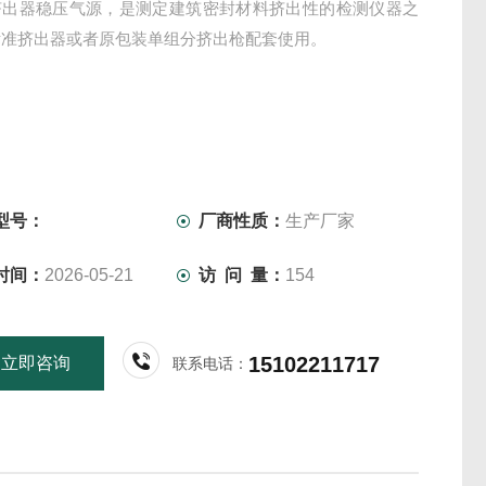
挤出器稳压气源，是测定建筑密封材料挤出性的检测仪器之
标准挤出器或者原包装单组分挤出枪配套使用。
型号：
厂商性质：
生产厂家
时间：
2026-05-21
访 问 量：
154
15102211717
立即咨询
联系电话：