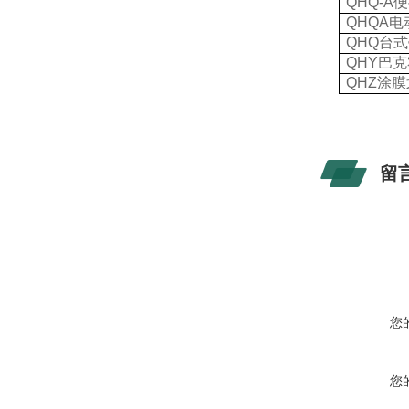
QHQ-A
便
QHQA
电
QHQ
台式
QHY
巴克
QHZ
涂膜
留
您
您