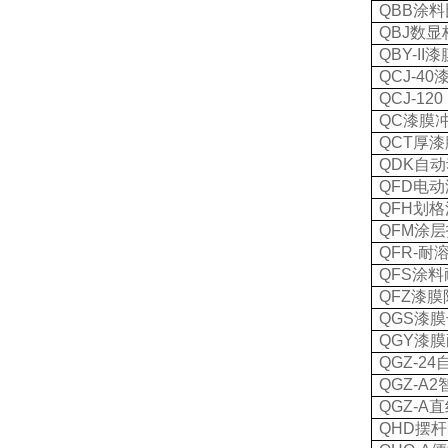
QBB
涂料
QBJ
数显
QBY-II
漆
QCJ-40
QCJ-120 
QC
漆膜
QCT
厚漆
QDK
自动
QFD
电动
QFH
划格
QFM
涂层
QFR-
耐
QFS
涂料
QFZ
漆膜
QGS
漆膜
QGY
漆膜
QGZ-24
QGZ-A2
QGZ-A
直
QHD
摆杆