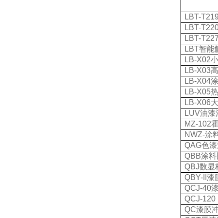
LBT-T21
LBT-T22
LBT-T22
LBT
智能
LB-X02
LB-X03
LB-X04
LB-X05
LB-X06
LUV
油漆
MZ-102
NWZ-
涂
QAG
色漆
QBB
涂料
QBJ
数显
QBY-II
漆
QCJ-40
QCJ-120 
QC
漆膜