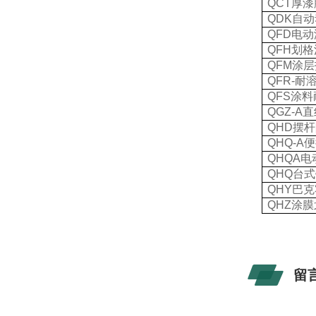
QCT
厚漆
QDK
自动
QFD
电动
QFH
划格
QFM
涂层
QFR-
耐
QFS
涂料
QGZ-A
直
QHD
摆杆
QHQ-A
便
QHQA
电
QHQ
台式
QHY
巴克
QHZ
涂膜
留