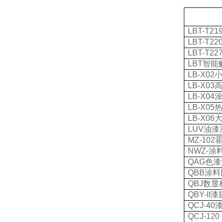
LBT-T21
LBT-T22
LBT-T22
LBT
智能
LB-X02
LB-X03
LB-X04
LB-X05
LB-X06
LUV
油漆
MZ-102
NWZ-
涂
QAG
色漆
QBB
涂料
QBJ
数显
QBY-II
漆
QCJ-40
QCJ-120 