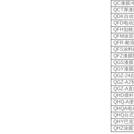
QC
漆膜
QCT
厚漆
QDK
自动
QFD
电动
QFH
划格
QFM
涂层
QFR-
耐
QFS
涂料
QFZ
漆膜
QGS
漆膜
QGY
漆膜
QGZ-24
QGZ-A2
QGZ-A
直
QHD
摆杆
QHQ-A
便
QHQA
电
QHQ
台式
QHY
巴克
QHZ
涂膜