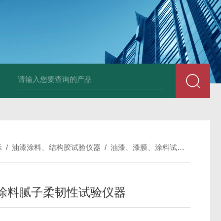
全自动多功能建材冻融试验机（负50度）
TG-17A塑料薄
示
/
油漆涂料、结构胶试验仪器
/
油漆、漆膜、涂料试验仪器
/
Q
B涂料腻子柔韧性试验仪器