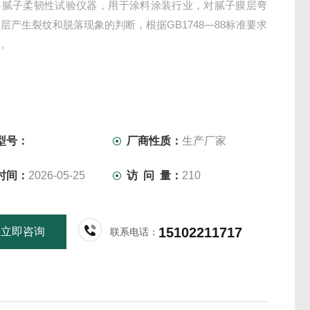
涂料腻子柔韧性试验仪器，用于涂料涂装行业，对腻子膜层弯
层产生裂纹和脱落现象的判断，根据GB1748—88标准要求
造。
型号：
厂商性质：
生产厂家
时间：
2026-05-25
访 问 量：
210
15102211717
立即咨询
联系电话：