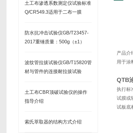
土工布渗透系数测定仪试验标准
Q/CR549.3适用于二布一膜
防水抗冲击试验仪GB/T23457-
2017重锤质量：500g（±1）
产品介
用于涂
波纹管拉拔试验仪GB/T15820管
材与管件的连接耐拉拔试验
QT
执行标
土工布CBR顶破试验仪的操作
试膜或
指导介绍
试板底
索氏萃取器的结构方式介绍