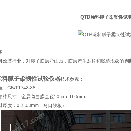
QTB涂料腻子柔韧性试
绍
料涂装行业，对腻子膜层弯曲后，膜层产生裂纹和脱落现象的判
B涂料腻子柔韧性试验仪器
技术参数：
准：
GB/T1748-88
轴棒尺寸：金属弯曲膜直径
50mm ,100mm
材厚度：
0.2-0.3mm
（马口铁板）