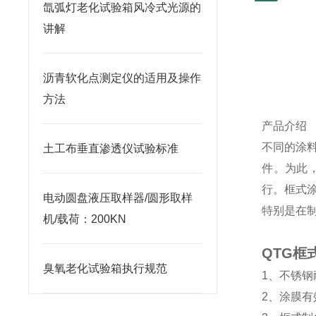
氙弧灯老化试验箱风冷式光源的
讲解
沥青软化点测定仪的适用及操作
方法
产品介绍
不同的涂
土工布垂直渗透仪试验标准
件。为此
行。框式
电动圆盘液压取样器/圆形取样
特别是在
机/载荷：200KN
QTG框
臭氧老化试验箱执行规范
1
、不锈钢
2
、涂膜有