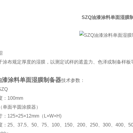
SZQ油漆涂料单面湿膜
绍
于涂布规定厚度的湿膜，以测定试样的遮盖力、色泽或制备样板
Q油漆涂料单面湿膜制备器
技术参数：
SZQ
度：
100mm
（单面半圆涂膜器）
寸：
125
×
25
×
12mm
（
L
×
W
×
H)
度：
25
、
37.5
、
50
、
75
、
100
、
150
、
200
、
250
、
300
、
400
、
5