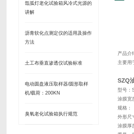
氙弧灯老化试验箱风冷式光源的
讲解
沥青软化点测定仪的适用及操作
方法
产品介
主要用
土工布垂直渗透仪试验标准
SZ
电动圆盘液压取样器/圆形取样
型号：
机/载荷：200KN
涂膜宽
规格：
臭氧老化试验箱执行规范
外形尺
涂膜厚