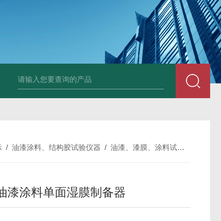
全自动多功能建材冻融试验机（负50度）
TG-17A塑料薄
示
/
油漆涂料、结构胶试验仪器
/
油漆、漆膜、涂料试验仪器
/
S
Q油漆涂料单面湿膜制备器