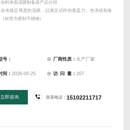
漆涂料单面湿膜制备器产品介绍
于涂布规定厚度的湿膜，以测定试样的遮盖力、色泽或制备
。（材质为硬制不锈钢）
型号：
厂商性质：
生产厂家
时间：
2026-05-25
访 问 量：
207
15102211717
立即咨询
联系电话：