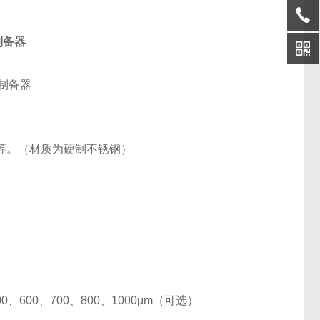
制备器
等。（材质为硬制不锈钢）
00
、
600
、
700
、
800
、
1000
μ
m
（可选）