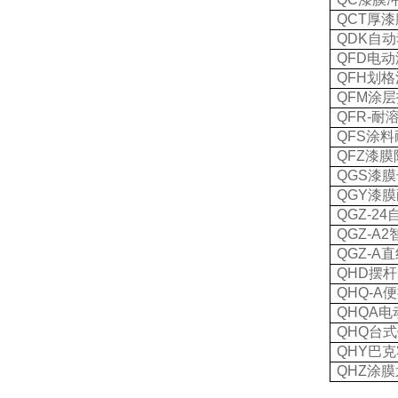
QCT
厚漆
QDK
自动
QFD
电动
QFH
划格
QFM
涂层
QFR-
耐
QFS
涂料
QFZ
漆膜
QGS
漆膜
QGY
漆膜
QGZ-24
QGZ-A2
QGZ-A
直
QHD
摆杆
QHQ-A
便
QHQA
电
QHQ
台式
QHY
巴克
QHZ
涂膜