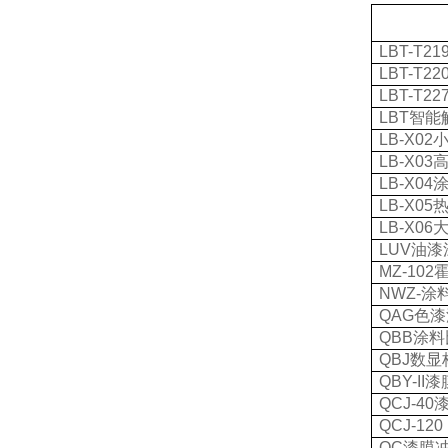
LBT-T21
LBT-T22
LBT-T22
LBT
智能
LB-X02
LB-X03
LB-X04
LB-X05
LB-X06
LUV
油漆
MZ-102
NWZ-
涂
QAG
色漆
QBB
涂料
QBJ
数显
QBY-II
漆
QCJ-40
QCJ-120 
QC
漆膜