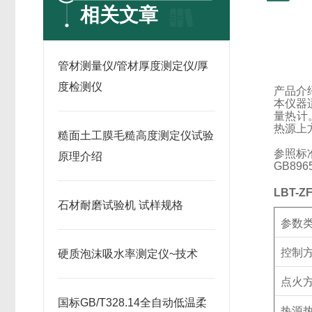
相关文章
管材测量仪/管材厚度测定仪/厚
度检测仪
产品介
本仪器
量热计
热源上
糙面土工膜毛糙高度测定仪试验
参照标
原理介绍
GB8965
LBT-ZF
石材耐磨试验机 试样规格
参数
控制
硬质泡沫吸水率测定仪~技术
点火
国标GB/T328.14全自动低温柔
热源