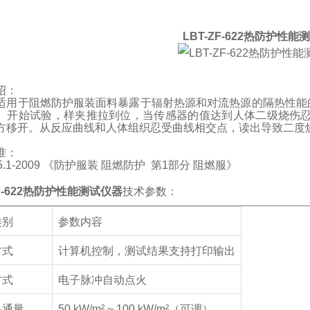
LBT-ZF-622
热防护性能测
绍：
适用于阻燃防护服装面料暴露于辐射热源和对流热源的隔热性能
。开始试验，样夹推拉到位，当传感器的值达到人体二级烧伤
方移开。从反应曲线和人体组织忍受曲线相交点，读出导致二度
准：
.1-2009
《防护服装 阻燃防护
第
1
部分 阻燃服》
-622
热防护性能测试仪器
技术参数：
类别
参数内容
方式
计算机控制，测试结果支持打印输出
方式
电子脉冲自动点火
热通量
50 kW/m² ~ 100 kW/m²
（可调）