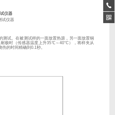
试仪器
的测试。在被测试样的一面放置热源，另一面放置铜
忍耐极时（传感器温度上升
35
℃～
40
°
C
），将样夹从
烧伤的时间精确到
0.1
秒。