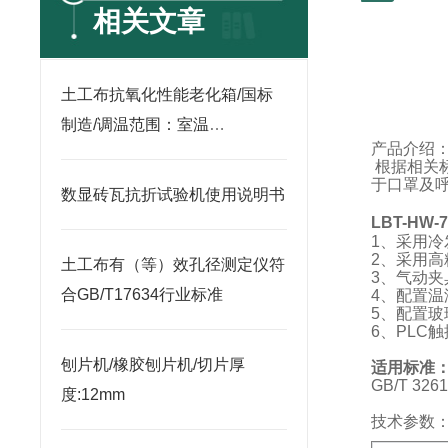
相关文章
土工布抗氧化性能老化箱/国标
制造/调温范围：室温
产品介绍
+5℃-250℃
根据相关
于口罩及
数显砖瓦抗折试验机使用说明书
LBT-HW-7
1
、采用冷
2
、采用高
土工布有（等）效孔径测定仪符
3
、气动夹
合GB/T17634行业标准
4
、配置温
5
、配置玻
6
、
PLC
触
刨片机/橡胶刨片机/切片厚
适用标准
GB/T 326
度:12mm
技术参数