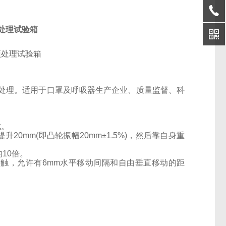
预处理试验箱
处理。适用于口罩及呼吸器生产企业、质量监督、科
成。
提升
20mm(
即凸轮振幅
20mm
±
1.5%)
，然后靠自身重
的
10
倍。
接触，允许有
6mm
水平移动间隔和自由垂直移动的距