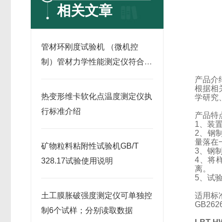
相关文章
管材环刚度试验机 （微机控
制）管材力学性能测定仪符合
GB/T9647
产品介
根据相
热变形维卡软化点温度测定仪执
学研究
行标准介绍
产品特
1
、装
2
、钢
量落在
矿物粒料粘附性试验机GB/T
3
、钢
4
、将
328.17试验使用说明
离。
5
、试
土工膜胀破强度测定仪可单独控
适用标
GB2626
制6个试样；分别读取数据