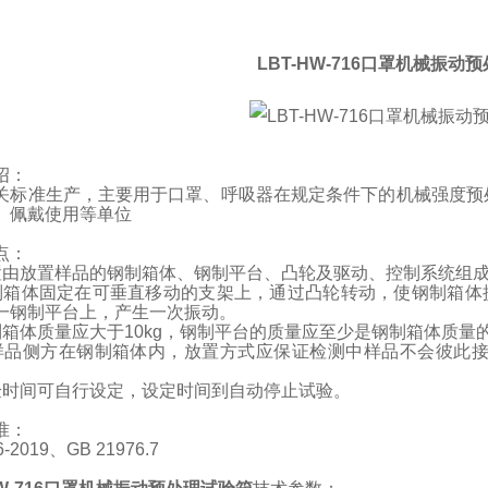
LBT-HW-716口罩机械振动
绍：
关标准生产，主要用于口罩、呼吸器在规定条件下的机械强度预
、佩戴使用等单位
点：
置由放置样品的钢制箱体、钢制平台、凸轮及驱动、控制系统组
制箱体固定在可垂直移动的支架上，通过凸轮转动，使钢制箱体
一钢制平台上，产生一次振动。
制箱体质量应大于
10kg
，钢制平台的质量应至少是钢制箱体质量
样品侧方在钢制箱体内，放置方式应保证检测中样品不会彼此
验时间可自行设定，设定时间到自动停止试验。
准：
-2019
、
GB 21976.7