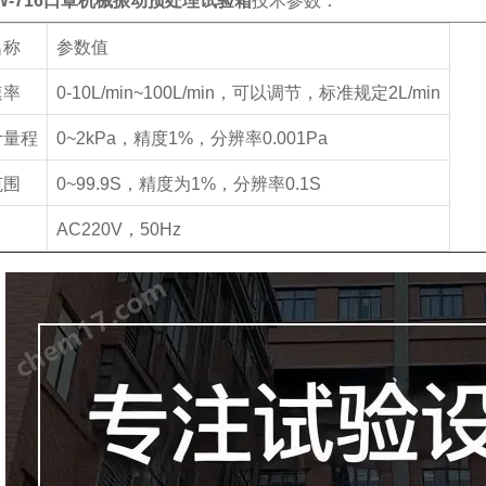
HW-716口罩机械振动预处理试验箱
技术参数：
名称
参数值
速率
0-10L/min~100L/min
，可以调节，标准规定
2L/min
计量程
0~2kPa
，精度
1%
，分辨率
0.001Pa
范围
0~99.9S
，精度为
1%
，分辨率
0.1S
AC220V
，
50Hz