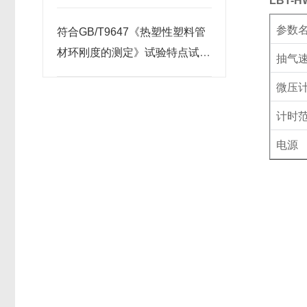
LBT-
参数
符合GB/T9647《热塑性塑料管
材环刚度的测定》试验特点试验
抽气
方法说明
微压
计时
电源