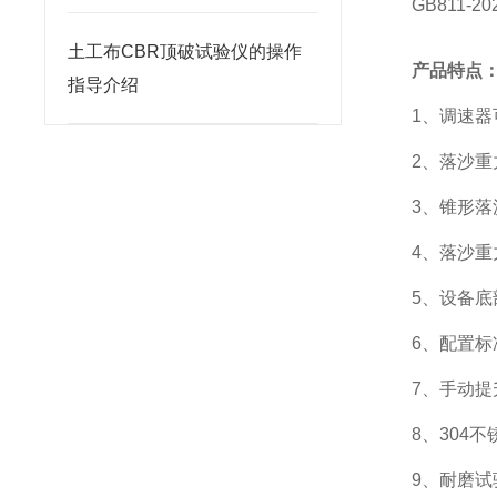
GB811-20
土工布CBR顶破试验仪的操作
产品特点
指导介绍
1
、调速器
2
、落沙重
3
、锥形落
4
、落沙重
5
、设备底
6
、配置标
7
、手动提
8
、
304
不
9
、耐磨试