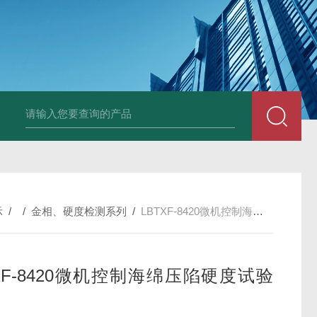
全自动多功能建材冻融试验机（负50度）
TG-17A塑料薄
示
/ /
金相、硬度检测系列
/
LBTXF-8420微机控制海绵压陷硬度试验机
TXF-8420微机控制海绵压陷硬度试验