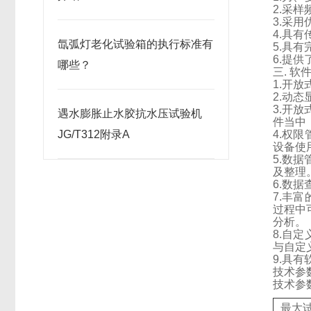
2.
采样
3.
采用
4.
具有
氙弧灯老化试验箱的执行标准有
5.
具有
6.
提供
哪些？
三
.
软
1.
开放
2.
动态
3.
开放
遇水膨胀止水胶抗水压试验机
件当中
JG/T312附录A
4.
权限
设备使
5.
数据
及整理
6.
数据
7.
丰富
过程中
分析。
8.
自定
与自定
9.
具有
技术参
技术参
最大