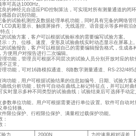
频率可高达
1000Hz
。
优良的神经元自适应
PID
控制算法，可实现对所有测量通道的闭
传感器自识别功能。
完备的试验机测控及数据处理单机功能，同时具有完备的网络管
了
LCD
真彩显示、触摸屏操作、无线遥控、语音提示等多种前沿
件特点：
式的试验方案，客户可以根据试验标准的需要编写试验方案。
显示：力、位移、速度、变形及试验曲线实时动态显示在屏幕上
式的试验报告，客户可以根据自己的需要编辑报告格式，生成各
，方便用户对报告进行二次编辑。
管理功能，管理员可根据不同层次的试验人员分别开放对应的软
用不正常。
管理功能，可对
16
路模拟通道、
8
路数字测量通道、
RS-232/485
。
查询功能，用户可根据试验结果的信息如编号、日期、试验方案
的曲线分析功能，软件可自动在曲线上标记特征点，并可以对曲
可实时显示多种不同类型的试验曲线；试验结束后可选择手动定
义参数单位功能。用户可根据需要进行单位设置。软件可自动对
义单位转换。
软件限位保护、行程限位保护、满量程过载保护功能。
数：
数：
试验力
2000N
力控速率相对误差