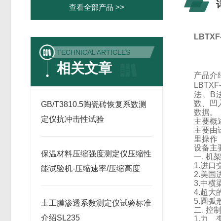
查看全部产品 >>
LBTXF
TECHNICAL ARTICLES
相关文章
产品介
LBTXF
法、
B
数、凹
GB/T3810.5陶瓷砖恢复系数测
数据。
定仪抗冲击性试验
主要概
主要由
里操作
设备主
保温材料压缩强度测定仪压缩性
一
.
机
1.
进口
能试验机-压缩速率/压缩高度
2.
美国
3.
中横
4.
超大
5.
圆弧
土工膜渗透系数测定仪试验标准
二
.
控
介绍SL235
1.
力、