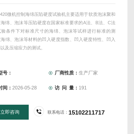
F-8420微机控制海绵压陷硬度试验机主要适用于软质泡沫聚和
：海绵、泡沫等压陷硬度在国家标准要求的A法、B法、C法
试验条件下对标准尺寸的海绵、泡沫等试样进行标准的测
定海绵、泡沫等材料的凹入硬度指数、凹入硬度特性、凹入
验以及压缩应力的测试。
型号：
厂商性质：
生产厂家
时间：
2026-05-28
访 问 量：
191
15102211717
立即咨询
联系电话：