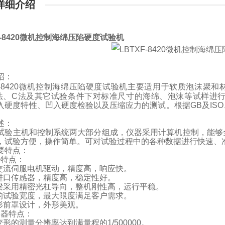
详细介绍
-8420
微机控制海绵压陷硬度试验机
绍：
-8420
微机控制海绵压陷硬度试验机
主要适用于软质泡沫聚和
法、
C
法及其它试验条件下对标准尺寸的海绵、泡沫等试样进
入硬度特性、凹入硬度检验以及压缩应力的测试。根据
GB
及
ISO
述：
试验主机和控制系统两大部分组成，仪器采用计算机控制，能够
，试验方便，操作简单。可对试验过程中的各种数据进行快速、
要特点：
架特点：
交流伺服电机驱动，精度高，响应快。
进口传感器，精度高，稳定性好。
梁采用精密光杠导向，整机刚性高，运行平稳。
的试验宽度，最大限度满足客户需求。
形前罩设计，外形美观。
制器特点：
变形的测量分辨率达到满量程的
1/500000
。