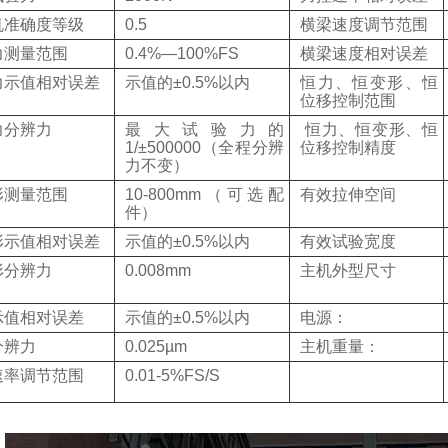
机准确度等级
0.5
横梁速度调节范围
力测量范围
0.4%—100%FS
横梁速度相对误差
力示值相对误差
示值的
±0.5%
以内
恒力、恒变形、恒
位移控制范围
力分辨力
最大试验力的
恒力、恒变形、恒
1/±500000
（全程分辨
位移控制精度
力不变）
形测量范围
10-800mm
（可选配
有效拉伸空间
件）
形示值相对误差
示值的
±0.5%
以内
有效试验宽度
形分辨力
0.008mm
主机外型尺寸
示值相对误差
示值的
±0.5%
以内
电源：
分辨力
0.025µm
主机重量：
速率调节范围
0.01-5%FS/S