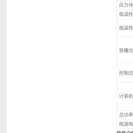
压力
低温
低温
容栅
控制
计算
总功
电源