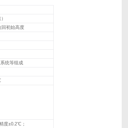
速）
拉回初始高度
热系统等组成
℃
精度±
0.2
℃
；