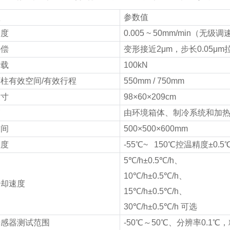
项
参数值
速度
0.005 ~ 50mm/min
（无级调
补偿
变形接近
2
μ
m
，步长
0.05
μ
m
加载
100kN
两柱有效空间
/
有效行程
550mm / 750mm
尺寸
98
×
60
×
209cm
箱
由环境箱体、制冷系统和加
空间
500
×
500
×
600mm
温度
-55
℃
~ 150
℃控温精度±
0.5
5
℃
/h±0.5
℃
/h
、
10
℃
/h±0.5
℃
/h
、
冷却速度
15
℃
/h±0.5
℃
/h
、
30
℃
/h±0.5
℃
/h
可选
传感器测试范围
-50
℃
～
50
℃
、分辨率
0.1
℃，