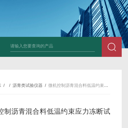
全自动多功能建材冻融试验机（负50度）
TG-17A塑料薄
示
/ /
沥青类试验仪器
/
微机控制沥青混合料低温约束应力冻断试验机
控制沥青混合料低温约束应力冻断试