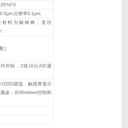
.05%FS
±
0.5
μ
m,
分辨率
0.1
μ
m;
量材料为铟钢棒，直径
m
配）
闭环控制，
3
路
16
位
A/D
通
存
/320G
硬盘，触摸屏显示
电脑桌；在
Windows
控制和