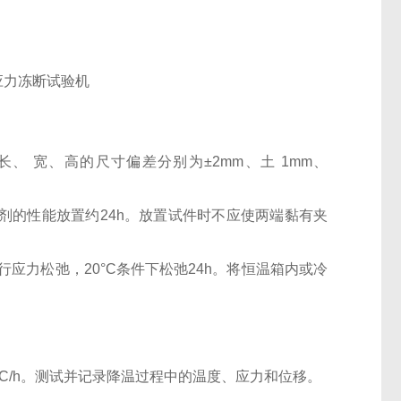
长、 宽、高的尺寸偏差分别为
±2mm
、土
1mm
、
结剂的性能放置约
24h
。放置试件时不应使两端黏有夹
进行应力松弛，
20
°
C
条件下松弛
24h
。将恒温箱内或冷
C/h
。测试并记录降温过程中的温度、应力和位移。