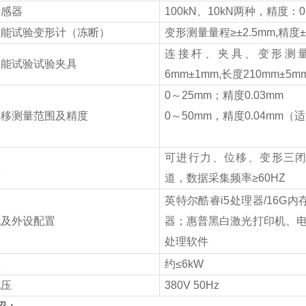
传感器
100kN
、
10kN
两种，精度：
0
性能试验变形计（冻断）
变形测量量程≥±
2.5mm,
精度
连接杆、夹具、变形测
性能试验试验夹具
6mm
±
1mm,
长度
210mm
±
5m
0
～
25mm
；精度
0.03mm
位移测量范围及精度
0
～
50mm
，精度
0.04mm
（适
可进行力、位移、变形三
仪
道，数据采集频率≥
60HZ
英特尔酷睿
i5
处理器
/16G
内
机及外设配置
器；惠普黑白激光打印机、
处理软件
率
约≤
6kW
电压
380V 50Hz