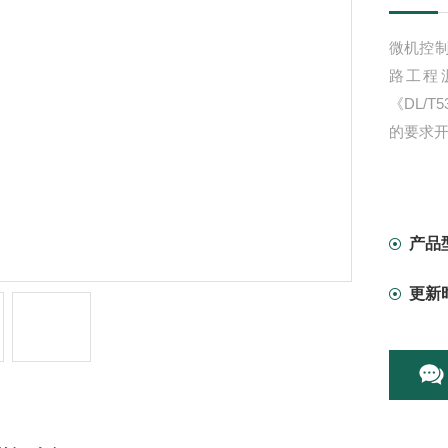
微机控
路工程沥
《DL/
的要求
产品
更新