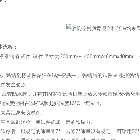
绍：
本流程：
按标准制备试件 试件尺寸为
200mm
〜
400mmx40mmx40mm
，
。
强力黏结剂将试件黏结在试件夹头中。黏结后的试件应 根据黏
试件发生变形。
试件应套防水膜，并将其固定在试验机架上放入冷却液试 验槽内
浴的温度控制在冻断试验起始温度
10
°
C ,
恒温
lh
。
整夹具距离安装试件。
整夹具底部螺栓，使试件施加一定的预应力。
件装好后，以规定的速率降温，若降温速率没有规定， 可采用
30
°