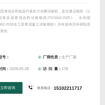
制沥青混合料低温约束应力冻断试验机，是交通运输部《公
青及沥青混合料试验规程JTG3410-2025》、水利部
T5362-2018水工沥青混凝土试验规程》并依据有关科研院所
开发的。
型号：
厂商性质：
生产厂家
时间：
2026-05-28
访 问 量：
176
15102211717
立即咨询
联系电话：