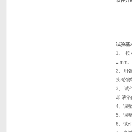
软件介
试验基
1
、 
±lmm
2
、用
头
3
的
3
、 
却 液
4
、调
5
、调
6
、试