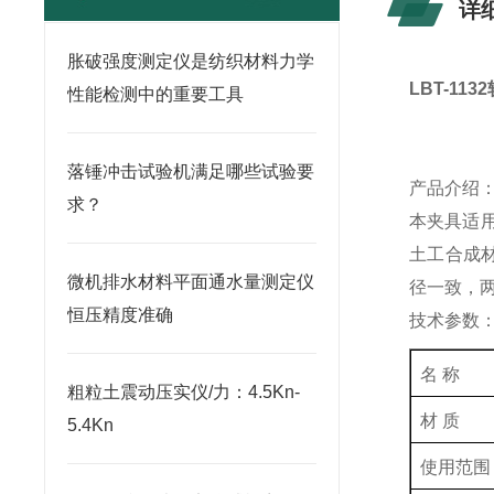
详
胀破强度测定仪是纺织材料力学
LBT-1132
性能检测中的重要工具
落锤冲击试验机满足哪些试验要
产品介绍
求？
本夹具适
土工合成
微机排水材料平面通水量测定仪
径一致，
恒压精度准确
技术参数
名 称
粗粒土震动压实仪/力：4.5Kn-
材 质
5.4Kn
使用范围