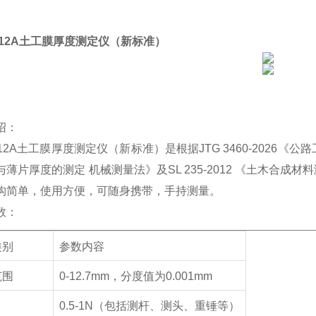
12A
土工膜厚度测定仪（新标准）
绍：
12A
土工膜厚度测定仪（新标准）
是根据
JTG 3460-2026
《公路
与薄片厚度的测定
机械测量法》及
SL 235-2012
《土木合成材料
构简单，使用方便，可随身携带，手持测量。
数：
类别
参数内容
范围
0-12.7mm
，分度值为
0.001mm
0.5-1N
（包括测杆、测头、重锤等）