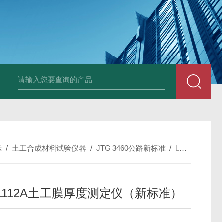
全自动多功能建材冻融试验机（负50度）
TG-17A塑料薄
示
/
土工合成材料试验仪器
/
JTG 3460公路新标准
/
LBT-1112A土工膜厚度测定仪（新标准）
-1112A土工膜厚度测定仪（新标准）