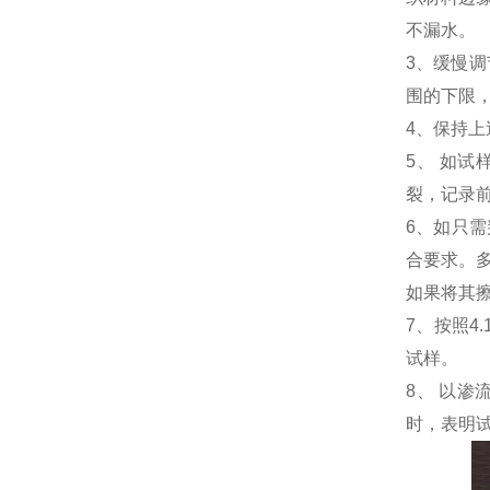
不漏水。
3
、缓慢调
围的下限
4
、保持上
5
、 如试
裂，记录
6
、如只需
合要求。
如果将其
7
、按照
4.
试样。
8
、 以渗
时，表明