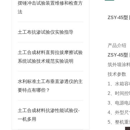
摆锤冲击试验装置维修和检查方
法
ZSY-45
型
土工布抗渗试验仪实验指导
产品介绍
土工合成材料直剪拉拔摩擦试验
ZSY-45
型
系统试验技术规范实验说明
筑外墙涂
技术参数
水利标准土工布垂直渗透仪的主
1
、水箱容
要特点有哪些？
2
、时间控
3
、电源电
土工合成材料抗渗性能试验仪-
4
、外型尺
一机多用
5
、整机重