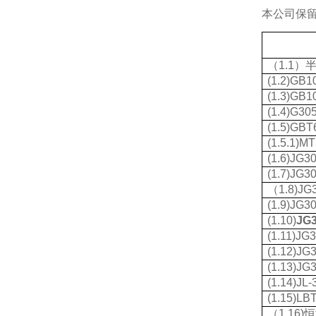
本公司保
（
1.1
）
(1.2)GB1
(1.3)GB1
(1.4)G30
(1.5)GBT
(1.5.1)M
(1.6)JG3
(1.7)JG3
（
1.8)JG
(1.9)JG3
(1.10)
JG3
(1.11)JG
(1.12)JG
(1.13)JG
(1.14)JL-
(1.15)LB
（
1.16)
恒