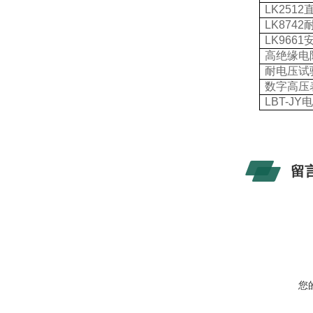
LK2512
LK8742
LK9661
高绝缘电
耐电压试
数字高压
LBT-JY
留
您