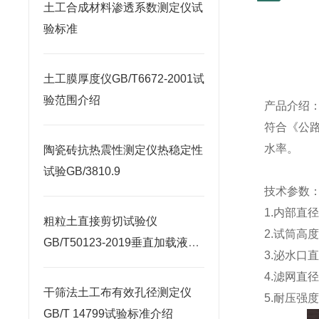
土工合成材料渗透系数测定仪试
验标准
土工膜厚度仪GB/T6672-2001试
验范围介绍
产品介绍
符合《公
水率。
陶瓷砖抗热震性测定仪热稳定性
试验GB/3810.9
技术参数
1.
内部直
粗粒土直接剪切试验仪
2.
试筒高
GB/T50123-2019垂直加载液压
3.
泌水口
缸
4.
滤网直
干筛法土工布有效孔径测定仪
5.
耐压强
GB/T 14799试验标准介绍