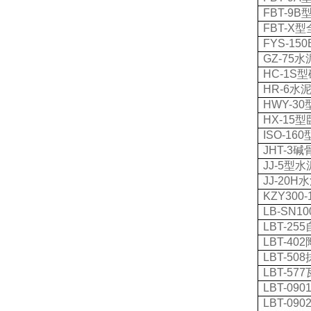
FBT-9B
FBT-X
型
FYS-150
GZ-75
水
HC-1S
型
HR-6
水
HWY-30
HX-15
型
ISO-160
JHT-3
碱
JJ-5
型水
JJ-20H
水
KZY300-1
LB-SN10
LBT-255
LBT-402
LBT-508
LBT-577
LBT-090
LBT-090