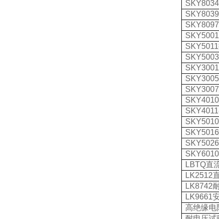
SKY803
SKY803
SKY809
SKY500
SKY5011
SKY500
SKY3001
SKY300
SKY300
SKY401
SKY4011
SKY501
SKY501
SKY502
SKY6010
LBTQ
直
LK2512
LK8742
LK9661
高绝缘电
耐电压试