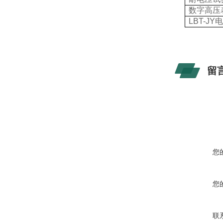
数字高压
LBT-JY
留
您
您
联