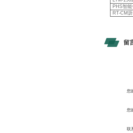
PHS
智能
RT-CM
沥
留
您
您
联