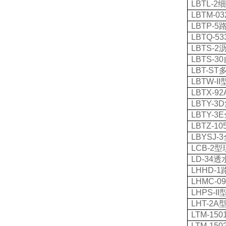
LBTL-2
LBTM-03
LBTP-5
LBTQ-53
LBTS-2
LBTS-30
LBT-ST
LBTW-II
LBTX-92
LBTY-3D
LBTY-3E
LBTZ-10
LBYSJ-3
LCB-2
型
LD-34
透
LHHD-1
LHMC-09
LHPS-II
LHT-2A
LTM-150
LTM-150