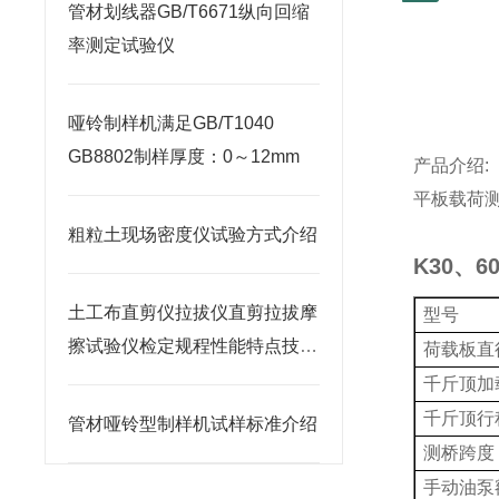
管材划线器GB/T6671纵向回缩
率测定试验仪
哑铃制样机满足GB/T1040
GB8802制样厚度：0～12mm
产品介绍
:
平板载荷
粗粒土现场密度仪试验方式介绍
K30、
土工布直剪仪拉拔仪直剪拉拔摩
型号
擦试验仪检定规程性能特点技术
荷载板直
规范介绍
千斤顶加
千斤顶行
管材哑铃型制样机试样标准介绍
测桥跨度
手动油泵