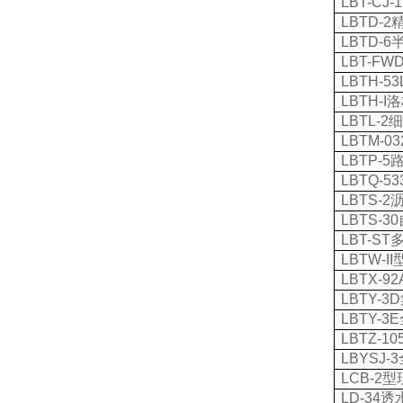
LBT-CJ-
LBTD-2
LBTD-6
LBT-FW
LBTH-53
LBTH-I
洛
LBTL-2
LBTM-03
LBTP-5
LBTQ-53
LBTS-2
LBTS-30
LBT-ST
LBTW-II
LBTX-92
LBTY-3D
LBTY-3E
LBTZ-10
LBYSJ-3
LCB-2
型
LD-34
透