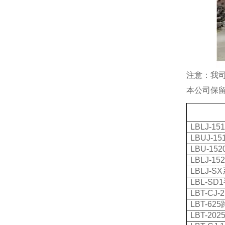
注意：我
本公司保
LBLJ-15
LBUJ-15
LBU-152
LBLJ-15
LBLJ-SX
LBL-SD1
LBT-CJ-
LBT-625
LBT-202