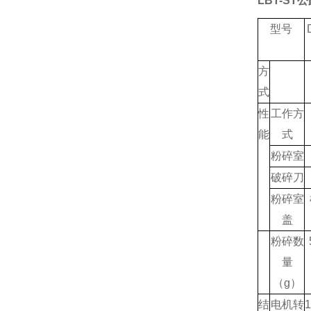
LBT-S
型号
方
式
性
工作方
能
式
粉碎室
破碎刀
粉碎室
盖
粉碎数
量
（
g
）
结
电机转