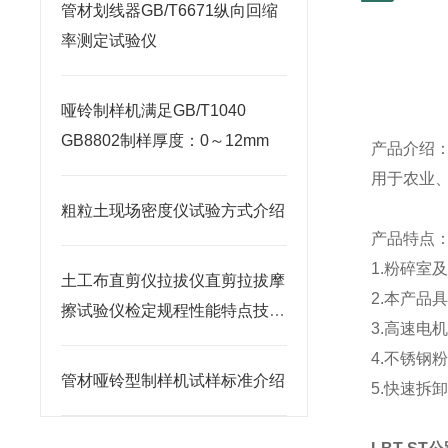
管材划线器GB/T6671纵向回缩
率测定试验仪
哑铃制样机满足GB/T1040
GB8802制样厚度：0～12mm
产品介绍
用于农业
粗粒土现场密度仪试验方式介绍
产品特点
1.
粉碎室
土工布直剪仪拉拔仪直剪拉拔摩
2.
本产品
擦试验仪检定规程性能特点技术
3.
高速电
规范介绍
4.
不锈钢
管材哑铃型制样机试样标准介绍
5.
快速拆