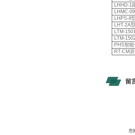
LHHD-1
LHMC-09
LHPS-II
LHT-2A
LTM-150
LTM-150
PHS
智能
RT-CM
沥
留
您