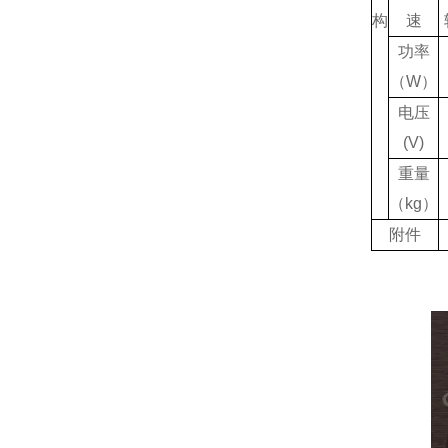
构
速
功率
（
W
）
电压
(V)
重量
（
kg
）
附件