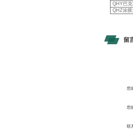
QHY
巴克
QHZ
涂膜
留
您
您
联