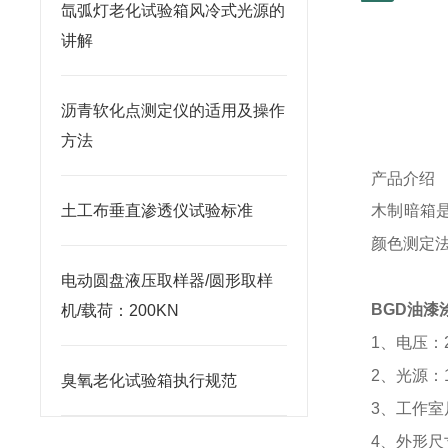
氙弧灯老化试验箱风冷式光源的
讲解
沥青软化点测定仪的适用及操作
方法
产品介绍
土工布垂直渗透仪试验标准
木制暗箱
颜色测定
电动圆盘液压取样器/圆形取样
BGD油漆
机/载荷：200KN
1
、电压：
2
、光源：
臭氧老化试验箱执行规范
3
、工作室
4
、外形尺