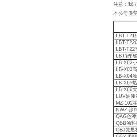
注意：我
本公司保
LBT-T21
LBT-T22
LBT-T22
LBT
智能
LB-X02
LB-X03
LB-X04
LB-X05
LB-X06
LUV
油漆
MZ-102
NWZ-
涂
QAG
色漆
QBB
涂料
QBJ
数显
QBY-II
漆