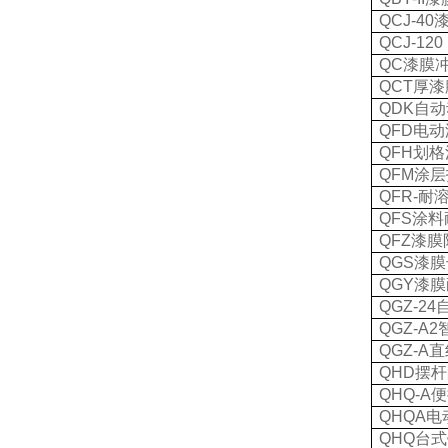
QCJ-40
QCJ-120 
QC
漆膜
QCT
厚漆
QDK
自动
QFD
电动
QFH
划格
QFM
涂层
QFR-
耐
QFS
涂料
QFZ
漆膜
QGS
漆膜
QGY
漆膜
QGZ-24
QGZ-A2
QGZ-A
直
QHD
摆杆
QHQ-A
便
QHQA
电
QHQ
台式