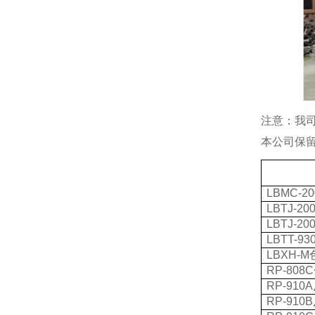
注意：我
本公司保
LBMC-20
LBTJ-20
LBTJ-20
LBTT-93
LBXH-M
RP-808C
RP-910A
RP-910B