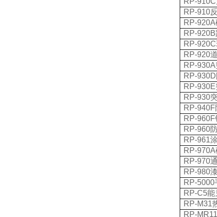
RP-910C
RP-910
RP-920A
RP-920B
RP-920C
RP-920
RP-930A
RP-930D
RP-930E
RP-930
RP-940F
RP-960F
RP-960
RP-961
RP-970A
RP-970
RP-980
RP-5000
RP-C5
能
RP-M31
RP-MR1