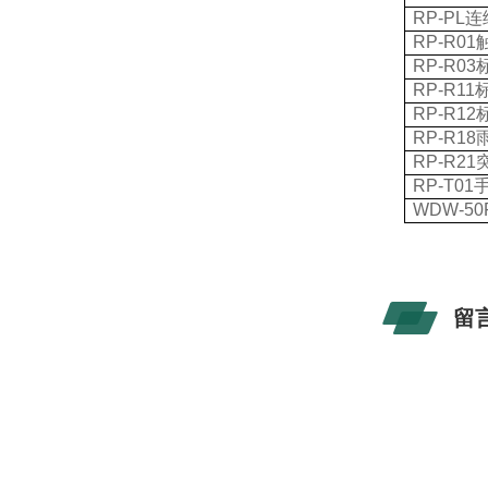
RP-PL
连
RP-R01
RP-R03
RP-R11
RP-R12
RP-R18
RP-R21
RP-T01
WDW-50
留