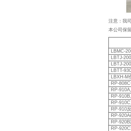
注意：我
本公司保
LBMC-20
LBTJ-20
LBTJ-20
LBTT-93
LBXH-M
RP-808C
RP-910A
RP-910B
RP-910C
RP-910
RP-920A
RP-920B
RP-920C