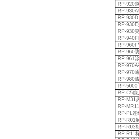
RP-920
RP-930A
RP-930D
RP-930E
RP-930
RP-940F
RP-960F
RP-960
RP-961
RP-970A
RP-970
RP-980
RP-5000
RP-C5
能
RP-M31
RP-MR1
RP-PL
连
RP-R01
RP-R03
RP-R11