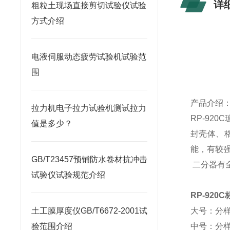
详
粗粒土现场直接剪切试验仪试验
方式介绍
电液伺服动态疲劳试验机试验范
围
产品介绍
拉力机电子拉力试验机测试拉力
RP-920C
值是多少？
封壳体、
能，有较
GB/T23457预铺防水卷材抗冲击
二分器有
试验仪试验规范介绍
RP-92
土工膜厚度仪GB/T6672-2001试
大号：分
验范围介绍
中号：分