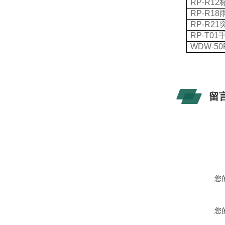
RP-R12
RP-R18
RP-R21
RP-T01
WDW-50
留
您
您