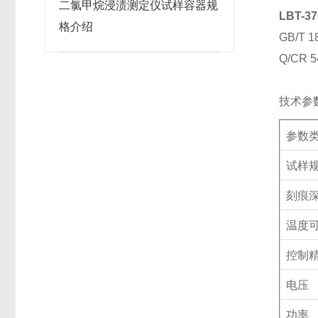
二氯甲烷浸渍测定仪试样容器规
LBT-
格介绍
GB/T 1
Q/CR 5
技术参
参数
试样
刻痕
温度
控制
电压
功率