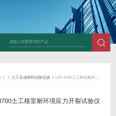
全自动多功能建材冻融试验机（负50度）
TG-17A塑料薄
示
/ /
土工合成材料试验仪器
/
LBT-3700土工格室耐环境应力开裂试验仪器
T-3700土工格室耐环境应力开裂试验仪