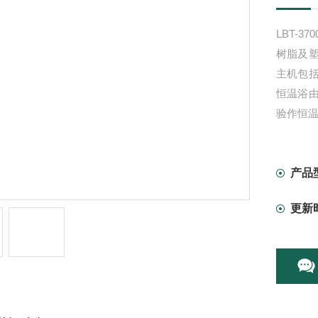
LBT-
树脂及
主机包
恒温浴
验作恒
产品
更新