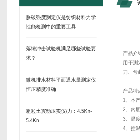
胀破强度测定仪是纺织材料力学
性能检测中的重要工具
落锤冲击试验机满足哪些试验要
产品介
求？
用于测
刀、弯
微机排水材料平面通水量测定仪
恒压精度准确
产品特
1
、本
2
、内
粗粒土震动压实仪/力：4.5Kn-
3
、温
5.4Kn
4
、控