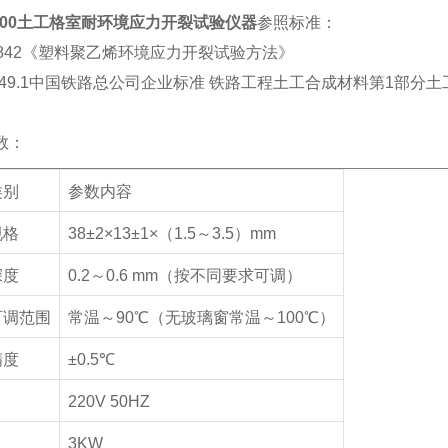
3700土工格室耐环境应力开裂试验仪器
参照标准：
842
《塑料聚乙烯环境应力开裂试验方法》
49.1
中国铁路总公司企业标准 铁路工程土工合成材料第
1
部分土
数：
类别
参数内容
规格
38
±
2
×
13
±
1
×（
1.5
～
3.5
）
mm
深度
0.2
～
0.6 mm
（按不同要求可调）
可调范围
常温～
90
℃
（无玻璃窗
常温～
100
℃
）
精度
±0.5
℃
220V 50HZ
3KW