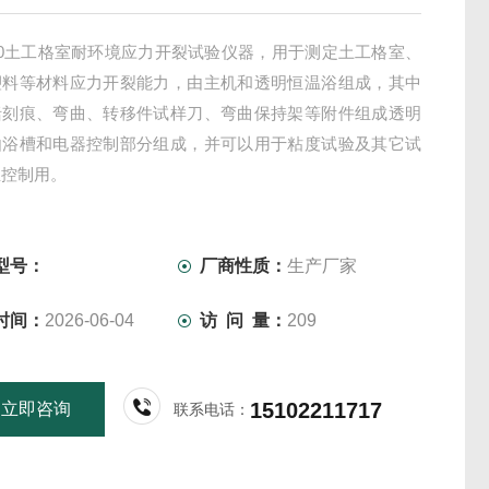
3700土工格室耐环境应力开裂试验仪器，用于测定土工格室、
塑料等材料应力开裂能力，由主机和透明恒温浴组成，其中
括刻痕、弯曲、转移件试样刀、弯曲保持架等附件组成透明
由浴槽和电器控制部分组成，并可以用于粘度试验及其它试
温控制用。
型号：
厂商性质：
生产厂家
时间：
2026-06-04
访 问 量：
209
15102211717
立即咨询
联系电话：