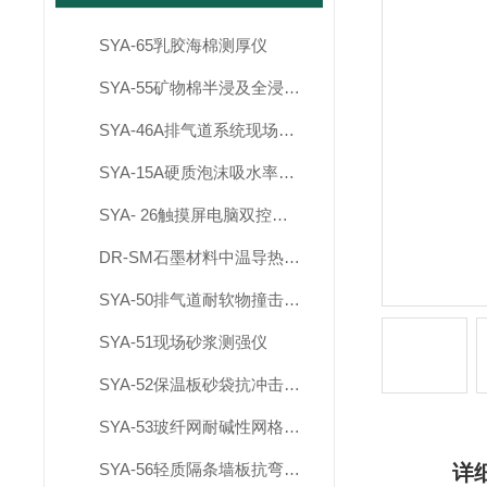
SYA-65乳胶海棉测厚仪
SYA-55矿物棉半浸及全浸试验水箱
SYA-46A排气道系统现场综合测试系统
SYA-15A硬质泡沫吸水率切片器
SYA- 26触摸屏电脑双控制建材烟密度测试仪
DR-SM石墨材料中温导热系数测定仪
SYA-50排气道耐软物撞击试验装置
SYA-51现场砂浆测强仪
SYA-52保温板砂袋抗冲击仪5KG
SYA-53玻纤网耐碱性网格布试验箱
SYA-56轻质隔条墙板抗弯破坏载荷试验装置
详