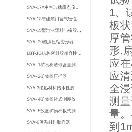
SYA-17A中空玻璃露点仪（干冰式）
1
、
SYA-18型建筑门窗气密性现场测试设备
板状
SYA-19型泡沫塑料与橡胶螺旋测微仪
厚管
SYA- 20泡沫压缩变形器
形
,
LBT-JG结构密封胶相容性试验箱
应在
SYA- 1矿物棉渣球含量测定仪
应清
SYA- 2矿物棉压样器
全浸
SYA-3绝热材料憎水性测定仪
测量
SYA- 4矿物棉针式测厚仪
量。
SYA- 5数显矿物棉板式测厚仪
SYA-6保温材料取样器
到
1