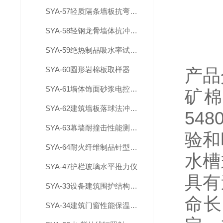
SYA-57轻质隔条墙板抗弯破坏载荷试验装置
SYA-58轻钢龙骨墙体抗冲击和静载试验装置
SYA-59绝热制品吸水率试验水箱
SYA-60圆形岩棉板取样器
产品
SYA-61墙体饰面砂浆电控淋水装置
矿
SYA-62建筑墙板落球法冲击试验仪
5480
SYA-63幕墙耐撞击性能测试装置
验和
SYA-64耐火纤维制品针型测厚计
水槽
SYA-47护栏玻璃水平推力仪
具有
SYA-33设备建筑围护结构现场传热系数检测仪
命长
SYA-34建筑门窗性能保温检测设备（1818）