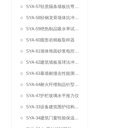
SYA-57轻质隔条墙板抗弯破坏载荷试验装置
SYA-58轻钢龙骨墙体抗冲击和静载试验装置
SYA-59绝热制品吸水率试验水箱
SYA-60圆形岩棉板取样器
SYA-61墙体饰面砂浆电控淋水装置
SYA-62建筑墙板落球法冲击试验仪
SYA-63幕墙耐撞击性能测试装置
SYA-64耐火纤维制品针型测厚计
SYA-47护栏玻璃水平推力仪
SYA-33设备建筑围护结构现场传热系数检测仪
SYA-34建筑门窗性能保温检测设备（1818）