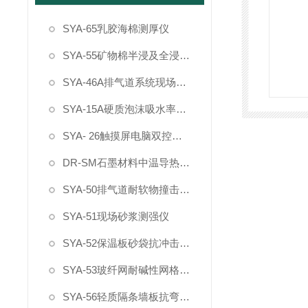
SYA-65乳胶海棉测厚仪
SYA-55矿物棉半浸及全浸试验水箱
SYA-46A排气道系统现场综合测试系统
SYA-15A硬质泡沫吸水率切片器
SYA- 26触摸屏电脑双控制建材烟密度测试仪
DR-SM石墨材料中温导热系数测定仪
SYA-50排气道耐软物撞击试验装置
SYA-51现场砂浆测强仪
SYA-52保温板砂袋抗冲击仪5KG
SYA-53玻纤网耐碱性网格布试验箱
SYA-56轻质隔条墙板抗弯破坏载荷试验装置