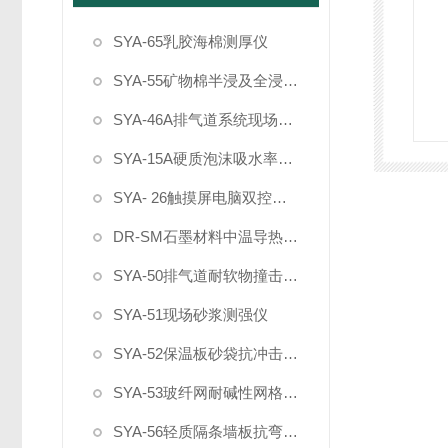
SYA-65乳胶海棉测厚仪
SYA-55矿物棉半浸及全浸试验水箱
SYA-46A排气道系统现场综合测试系统
SYA-15A硬质泡沫吸水率切片器
SYA- 26触摸屏电脑双控制建材烟密度测试仪
DR-SM石墨材料中温导热系数测定仪
SYA-50排气道耐软物撞击试验装置
SYA-51现场砂浆测强仪
SYA-52保温板砂袋抗冲击仪5KG
SYA-53玻纤网耐碱性网格布试验箱
SYA-56轻质隔条墙板抗弯破坏载荷试验装置