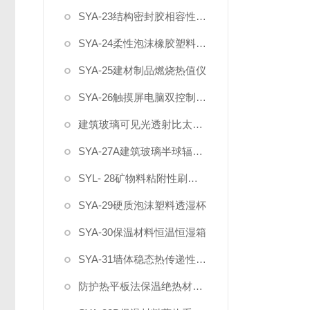
SYA-23结构密封胶相容性试验箱
SYA-24柔性泡沫橡胶塑料真空吸水率测定仪
SYA-25建材制品燃烧热值仪
SYA-26触摸屏电脑双控制建材烟密度测试仪
建筑玻璃可见光透射比太阳得热系数测试系统
SYA-27A建筑玻璃半球辐射率试验系统
SYL- 28矿物料粘附性刷洗机
SYA-29硬质泡沫塑料透湿杯
SYA-30保温材料恒温恒湿箱
SYA-31墙体稳态热传递性质测定仪
防护热平板法保温绝热材料导热系数测试仪