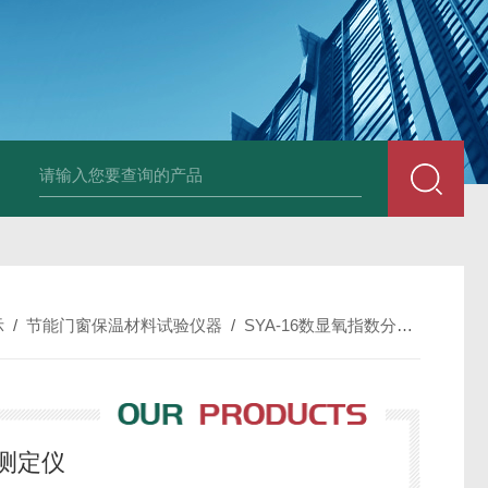
全自动多功能建材冻融试验机（负50度）
TG-17A塑料薄
示
/
节能门窗保温材料试验仪器
/
SYA-16数显氧指数分析测定仪
析测定仪