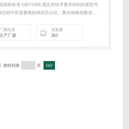
据国家标准 GB/T2406 规定的技术要求研制的新型号
烧过程中所需要氧的体积百分比，聚合物氧指数值是
 长或燃烧时间为180s 时所需要的氧、氮混合气流
度（亦称氧指数）。
厂商性质
浏览量
生产厂家
383
末页 跳转到第
页