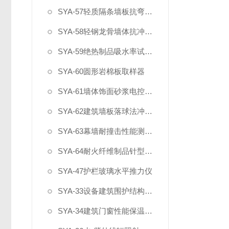
SYA-57轻质隔条墙板抗弯破坏载荷试验装置
SYA-58轻钢龙骨墙体抗冲击和静载试验装置
SYA-59绝热制品吸水率试验水箱
SYA-60圆形岩棉板取样器
SYA-61墙体饰面砂浆电控淋水装置
SYA-62建筑墙板落球法冲击试验仪
SYA-63幕墙耐撞击性能测试装置
SYA-64耐火纤维制品针型测厚计
SYA-47护栏玻璃水平推力仪
SYA-33设备建筑围护结构现场传热系数检测仪
SYA-34建筑门窗性能保温检测设备（1818）