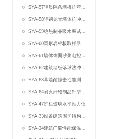
SYA-57轻质隔条墙板抗弯破坏载荷试验装置
SYA-58轻钢龙骨墙体抗冲击和静载试验装置
SYA-59绝热制品吸水率试验水箱
SYA-60圆形岩棉板取样器
SYA-61墙体饰面砂浆电控淋水装置
SYA-62建筑墙板落球法冲击试验仪
SYA-63幕墙耐撞击性能测试装置
SYA-64耐火纤维制品针型测厚计
SYA-47护栏玻璃水平推力仪
SYA-33设备建筑围护结构现场传热系数检测仪
SYA-34建筑门窗性能保温检测设备（1818）