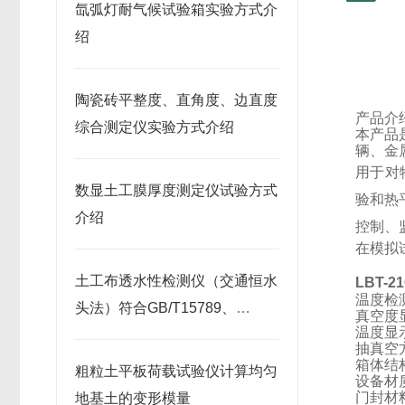
氙弧灯耐气候试验箱实验方式介
绍
陶瓷砖平整度、直角度、边直度
产品介
综合测定仪实验方式介绍
本产品
辆、金
用于对
数显土工膜厚度测定仪试验方式
验和热
介绍
控制、
在模拟
土工布透水性检测仪（交通恒水
LBT-
温度检
头法）符合GB/T15789、
真空度
温度显
JTG3460
抽真空
箱体结
粗粒土平板荷载试验仪计算均匀
设备材
门封材
地基土的变形模量