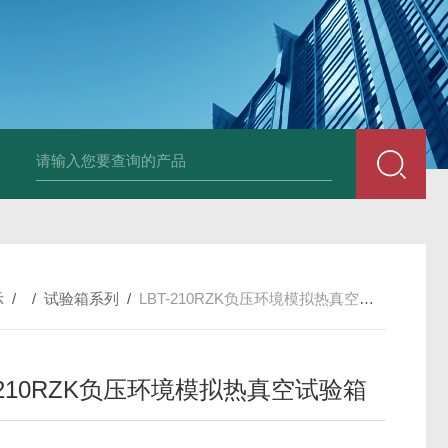
全自动多功能建材冻融试验机（负50度）
TG-17A塑料薄
示
/ /
试验箱系列
/
LBT-210RZK负压环境模拟热真空试验箱
-210RZK负压环境模拟热真空试验箱