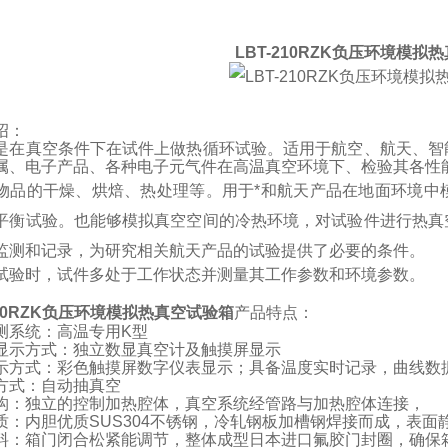
LBT-210RZK负压环境模拟
绍：
是在真空条件下在试件上做热循环试验。适用于航空、航天、智
属、电子产品、各种电子元气件在高温真空环境下、检验其各性
物品的干燥、烘焙、热处理等。用于*和航天产品在地面环境中
平衡试验。也能够模拟真空空间的冷热环境，对试验件进行热真
监测和记录，为研究相关航天产品的试验提供了必要的条件。
试验时，试件多处于工作状态并测量其工作参数和环境参数。
210RZK负压环境模拟热真空试验箱
产品特点：
测系统：高温专用
K
型
显示方式：独立数显真空计及触摸屏显示
示方式：彩色触摸屏数字仪表显示；具备温度实时记录，曲线数
方式：自动抽真空
构：独立的控制加热腔体，真空系统经管路与加热腔体连接，
质：内胆优质
SUS304
不锈钢，冷轧钢板加槽钢焊接而成，表面
料：箱门闭合松紧能调节，整体成型日本进口氟胶门封圈，确保