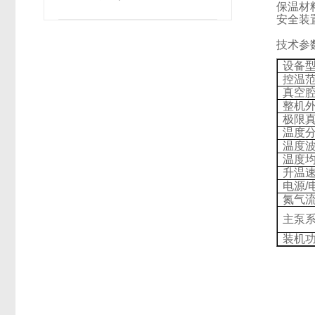
保温材
安全装
技术参
设备
控温
真空
整机
极限
温度
温度
温度
升温
电源
/
氮气
主泵
装机