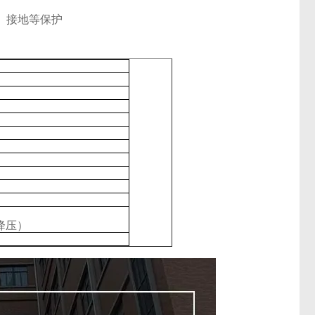
、接地等保护
）
降压）