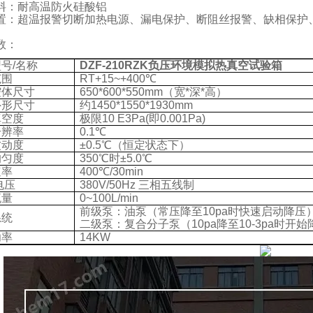
料：耐高温防火硅酸铝
置：超温报警切断加热电源、漏电保护、断阻丝报警、缺相保护
数：
型号
/
名称
DZF-210RZK
负压环境模拟热真空试验箱
范围
RT+15~+400
℃
腔体尺寸
650*600*550mm
（宽
*
深
*
高）
外形尺寸
约
1450*1550*1930mm
真空度
极限
10 E3Pa(
即
0.001Pa)
分辨率
0.1
℃
波动度
±
0.5
℃（恒定状态下）
均匀度
350
℃时±
5.0
℃
速率
400
℃
/30min
电压
380V/50Hz
三相五线制
流量
0~100L/min
前级泵：油泵（常压降至
10pa
时快速启动降压
系统
二级泵：复合分子泵（
10pa
降至
10-3pa
时开始
功率
14KW