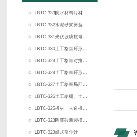
LBTC-333防水材料片材复合强度拉伸粘结夹具
LBTC-332水泥砂浆劈裂抗拉强度试验夹具
LBTC-331光伏玻璃抗弯曲试验夹具
LBTC-330土工格室环形插件节点剥离力夹具
LBTC-329土工格室对拉强度夹具
LBTC-328土工格室环形插件拉拔力夹具
LBTC-327土工格室局部过载夹具
LBTC-326土工格栅、土工布宽条拉伸试验夹具（普钢）
LBTC-325板材、人造板家具封边条90度剥离夹具
LBTC-323陶瓷砖断裂模数和破坏强度夹具
LBTC-323蝶式引伸计