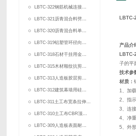
LBTC-322钢筋机械连接残余变形测量仪
LBTC-
LBTC-321沥青混合料劈裂夹具
LBTC-320沥青混合料单轴压缩夹具
LBTC-319铝塑管环径向拉力夹具
产品介
LBTC-318石材干挂用金属挂件拉拔强度试验夹具
LBTC-
子的平
LBTC-315木材顺纹抗剪强度测试夹具
技术参
LBTC-313人造板胶层剪切强度夹具
材质：
LBTC-312建筑幕墙用硅酮结构密封胶剪切强度夹具
1
、加
2
、指
LBTC-311土工布宽条拉伸试验专用引伸计
3
、连
LBTC-310土工布CBR顶破强力夹具
4
、净
LBTC-309人造板表面耐冷热循环性能测定
5
、外