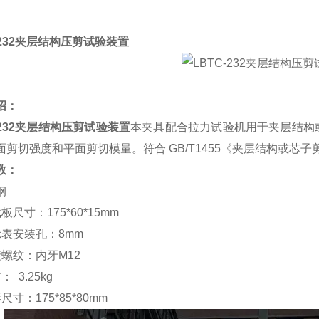
232
夹层结构压剪试验装置
绍：
232
夹层结构压剪试验装置
本夹具配合拉力试验机用于夹层结构
面剪切强度和平面剪切模量。符合
GB/T1455
《夹层结构或芯子
数：
钢
载板尺寸：
175*60*15mm
示表安装孔：
8mm
接螺纹：内牙
M12
重：
3.25kg
形尺寸：
175*85*80mm