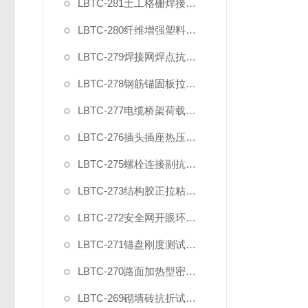
LBTC-281土工格栅焊接点极限剥离力夹具
LBTC-280纤维增强塑料层间剪切强度试验夹具
LBTC-279焊接网焊点抗拉力夹具
LBTC-278钢筋锚固板拉伸夹具
LBTC-277电缆桥架荷载试验装置
LBTC-276插头插座热压缩试验装置
LBTC-275螺栓连接副抗拉荷载夹具
LBTC-273结构胶正拉粘结强度试验夹具
LBTC-272安全网开眼环扣强力夹具
LBTC-271锚盘刚度测试装置夹具
LBTC-270路面加热型密封胶低温拉伸试件夹具
LBTC-269砌墙砖抗折试验夹具