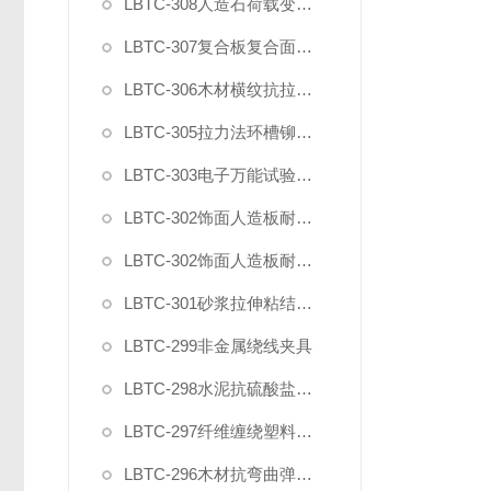
LBTC-308人造石荷载变形试验夹具
LBTC-307复合板复合面剪切强度试验夹具
LBTC-306木材横纹抗拉强度试验夹具
LBTC-305拉力法环槽铆钉连接副拉脱试验夹具
LBTC-303电子万能试验机薄膜气动夹具
LBTC-302饰面人造板耐开裂钻孔夹具
LBTC-302饰面人造板耐开裂固定夹具
LBTC-301砂浆拉伸粘结强度用下夹具
LBTC-299非金属绕线夹具
LBTC-298水泥抗硫酸盐侵蚀抗折夹具
LBTC-297纤维缠绕塑料环形试样拉力盘装置
LBTC-296木材抗弯曲弹性模量强度试验夹具