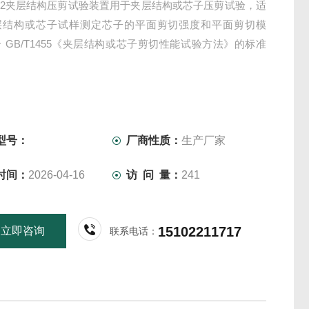
-232夹层结构压剪试验装置用于夹层结构或芯子压剪试验，适
层结构或芯子试样测定芯子的平面剪切强度和平面剪切模
 GB/T1455《夹层结构或芯子剪切性能试验方法》的标准
型号：
厂商性质：
生产厂家
时间：
2026-04-16
访 问 量：
241
15102211717
立即咨询
联系电话：