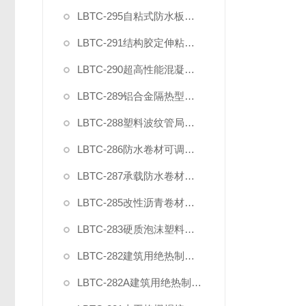
LBTC-295自粘式防水板粘接性能试验装置
LBTC-291结构胶定伸粘结性夹具
LBTC-290超高性能混凝土轴向抗拉夹具
LBTC-289铝合金隔热型材抗剪夹具
LBTC-288塑料波纹管局部横向荷载压头夹具
LBTC-286防水卷材可调钉杆撕裂夹具
LBTC-287承载防水卷材正拉强度模具
LBTC-285改性沥青卷材防水涂料剪切性能夹具
LBTC-283硬质泡沫塑料拉伸试验夹具（2025新标准）
LBTC-282建筑用绝热制品剪切夹具(单试样)
LBTC-282A建筑用绝热制品剪切夹具(2型双试样)