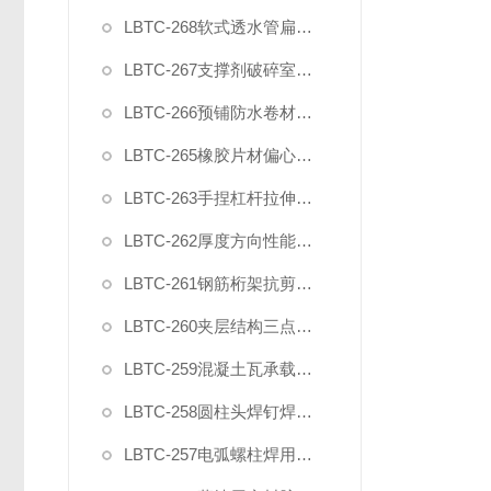
LBTC-268软式透水管扁平耐压力试验压具夹具
LBTC-267支撑剂破碎室测试装置
LBTC-266预铺防水卷材与后浇混凝土剥离强度试验夹具
LBTC-265橡胶片材偏心夹具
LBTC-263手捏杠杆拉伸橡塑夹具
LBTC-262厚度方向性能钢板拉伸试验夹具
LBTC-261钢筋桁架抗剪夹具
LBTC-260夹层结构三点弯曲试验装置夹具
LBTC-259混凝土瓦承载力试验夹具
LBTC-258圆柱头焊钉焊接端拉力试验夹具
LBTC-257电弧螺柱焊用圆柱头焊钉弯曲夹具