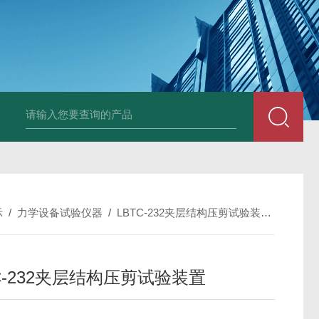
全自动多功能建材冻融试验机（负50度）
TG-17A塑料薄
示
/
力学设备试验仪器
/
LBTC-232夹层结构压剪试验装置
/
LBT
C-232夹层结构压剪试验装置