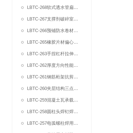
LBTC-268软式透水管扁平耐压力试验压具夹具
LBTC-267支撑剂破碎室测试装置
LBTC-266预铺防水卷材与后浇混凝土剥离强度试验夹具
LBTC-265橡胶片材偏心夹具
LBTC-263手捏杠杆拉伸橡塑夹具
LBTC-262厚度方向性能钢板拉伸试验夹具
LBTC-261钢筋桁架抗剪夹具
LBTC-260夹层结构三点弯曲试验装置夹具
LBTC-259混凝土瓦承载力试验夹具
LBTC-258圆柱头焊钉焊接端拉力试验夹具
LBTC-257电弧螺柱焊用圆柱头焊钉弯曲夹具