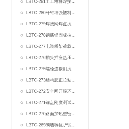
LBTC-281土工格栅焊接点极限剥离力夹具
LBTC-280纤维增强塑料层间剪切强度试验夹具
LBTC-279焊接网焊点抗拉力夹具
LBTC-278钢筋锚固板拉伸夹具
LBTC-277电缆桥架荷载试验装置
LBTC-276插头插座热压缩试验装置
LBTC-275螺栓连接副抗拉荷载夹具
LBTC-273结构胶正拉粘结强度试验夹具
LBTC-272安全网开眼环扣强力夹具
LBTC-271锚盘刚度测试装置夹具
LBTC-270路面加热型密封胶低温拉伸试件夹具
LBTC-269砌墙砖抗折试验夹具