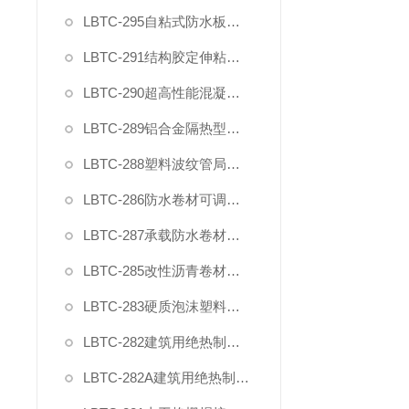
LBTC-295自粘式防水板粘接性能试验装置
LBTC-291结构胶定伸粘结性夹具
LBTC-290超高性能混凝土轴向抗拉夹具
LBTC-289铝合金隔热型材抗剪夹具
LBTC-288塑料波纹管局部横向荷载压头夹具
LBTC-286防水卷材可调钉杆撕裂夹具
LBTC-287承载防水卷材正拉强度模具
LBTC-285改性沥青卷材防水涂料剪切性能夹具
LBTC-283硬质泡沫塑料拉伸试验夹具（2025新标准）
LBTC-282建筑用绝热制品剪切夹具(单试样)
LBTC-282A建筑用绝热制品剪切夹具(2型双试样)