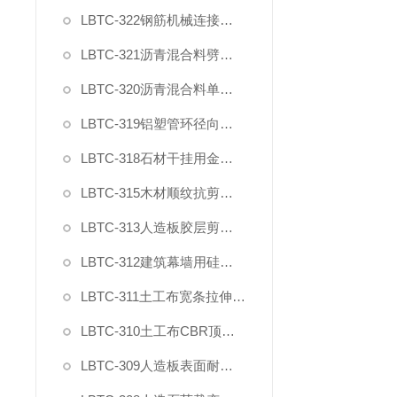
LBTC-322钢筋机械连接残余变形测量仪
LBTC-321沥青混合料劈裂夹具
LBTC-320沥青混合料单轴压缩夹具
LBTC-319铝塑管环径向拉力夹具
LBTC-318石材干挂用金属挂件拉拔强度试验夹具
LBTC-315木材顺纹抗剪强度测试夹具
LBTC-313人造板胶层剪切强度夹具
LBTC-312建筑幕墙用硅酮结构密封胶剪切强度夹具
LBTC-311土工布宽条拉伸试验专用引伸计
LBTC-310土工布CBR顶破强力夹具
LBTC-309人造板表面耐冷热循环性能测定