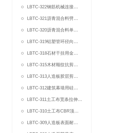
LBTC-322钢筋机械连接残余变形测量仪
LBTC-321沥青混合料劈裂夹具
LBTC-320沥青混合料单轴压缩夹具
LBTC-319铝塑管环径向拉力夹具
LBTC-318石材干挂用金属挂件拉拔强度试验夹具
LBTC-315木材顺纹抗剪强度测试夹具
LBTC-313人造板胶层剪切强度夹具
LBTC-312建筑幕墙用硅酮结构密封胶剪切强度夹具
LBTC-311土工布宽条拉伸试验专用引伸计
LBTC-310土工布CBR顶破强力夹具
LBTC-309人造板表面耐冷热循环性能测定