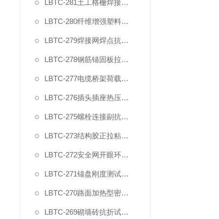
LBTC-281土工格栅焊接点极限剥离力夹具
LBTC-280纤维增强塑料层间剪切强度试验夹具
LBTC-279焊接网焊点抗拉力夹具
LBTC-278钢筋锚固板拉伸夹具
LBTC-277电缆桥架荷载试验装置
LBTC-276插头插座热压缩试验装置
LBTC-275螺栓连接副抗拉荷载夹具
LBTC-273结构胶正拉粘结强度试验夹具
LBTC-272安全网开眼环扣强力夹具
LBTC-271锚盘刚度测试装置夹具
LBTC-270路面加热型密封胶低温拉伸试件夹具
LBTC-269砌墙砖抗折试验夹具