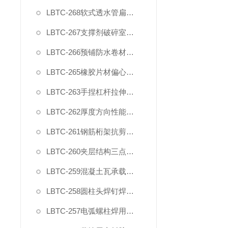
LBTC-268软式透水管扁平耐压力试验压具夹具
LBTC-267支撑剂破碎室测试装置
LBTC-266预铺防水卷材与后浇混凝土剥离强度试验夹具
LBTC-265橡胶片材偏心夹具
LBTC-263手捏杠杆拉伸橡塑夹具
LBTC-262厚度方向性能钢板拉伸试验夹具
LBTC-261钢筋桁架抗剪夹具
LBTC-260夹层结构三点弯曲试验装置夹具
LBTC-259混凝土瓦承载力试验夹具
LBTC-258圆柱头焊钉焊接端拉力试验夹具
LBTC-257电弧螺柱焊用圆柱头焊钉弯曲夹具