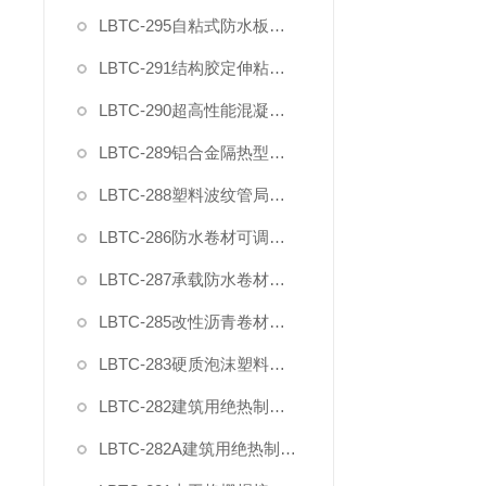
LBTC-295自粘式防水板粘接性能试验装置
LBTC-291结构胶定伸粘结性夹具
LBTC-290超高性能混凝土轴向抗拉夹具
LBTC-289铝合金隔热型材抗剪夹具
LBTC-288塑料波纹管局部横向荷载压头夹具
LBTC-286防水卷材可调钉杆撕裂夹具
LBTC-287承载防水卷材正拉强度模具
LBTC-285改性沥青卷材防水涂料剪切性能夹具
LBTC-283硬质泡沫塑料拉伸试验夹具（2025新标准）
LBTC-282建筑用绝热制品剪切夹具(单试样)
LBTC-282A建筑用绝热制品剪切夹具(2型双试样)