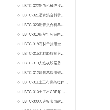
LBTC-322钢筋机械连接残余变形测量仪
LBTC-321沥青混合料劈裂夹具
LBTC-320沥青混合料单轴压缩夹具
LBTC-319铝塑管环径向拉力夹具
LBTC-318石材干挂用金属挂件拉拔强度试验夹具
LBTC-315木材顺纹抗剪强度测试夹具
LBTC-313人造板胶层剪切强度夹具
LBTC-312建筑幕墙用硅酮结构密封胶剪切强度夹具
LBTC-311土工布宽条拉伸试验专用引伸计
LBTC-310土工布CBR顶破强力夹具
LBTC-309人造板表面耐冷热循环性能测定