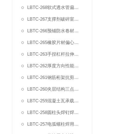
LBTC-268软式透水管扁平耐压力试验压具夹具
LBTC-267支撑剂破碎室测试装置
LBTC-266预铺防水卷材与后浇混凝土剥离强度试验夹具
LBTC-265橡胶片材偏心夹具
LBTC-263手捏杠杆拉伸橡塑夹具
LBTC-262厚度方向性能钢板拉伸试验夹具
LBTC-261钢筋桁架抗剪夹具
LBTC-260夹层结构三点弯曲试验装置夹具
LBTC-259混凝土瓦承载力试验夹具
LBTC-258圆柱头焊钉焊接端拉力试验夹具
LBTC-257电弧螺柱焊用圆柱头焊钉弯曲夹具