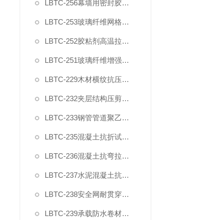
LBTC-256幕墙用密封胶剪切强度夹具
LBTC-253玻璃纤维网格布拉伸断裂强力试验夹具
LBTC-252胶粘剂高温拉伸剪切夹具
LBTC-251玻璃纤维增强水泥四点抗弯装置夹具
LBTC-229木材横纹抗压变形强度测量装置夹具
LBTC-232夹层结构压剪试验装置
LBTC-233钢管管道聚乙烯防腐层弯曲试验模具
LBTC-235混凝土抗折试验装置GBT50081
LBTC-236混凝土抗弯拉试验装置JTGE30
LBTC-237水泥混凝土抗弯拉弹性模量试验装置
LBTC-238安全网耐贯穿测性能试验夹具棒
LBTC-239承载防水卷材剥离强度模具