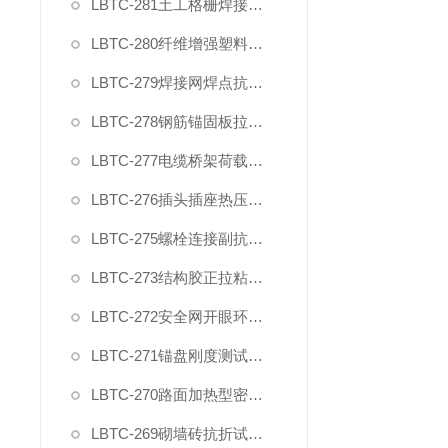
LBTC-281土工格栅焊接点极限剥离力夹具
LBTC-280纤维增强塑料层间剪切强度试验夹具
LBTC-279焊接网焊点抗拉力夹具
LBTC-278钢筋锚固板拉伸夹具
LBTC-277电缆桥架荷载试验装置
LBTC-276插头插座热压缩试验装置
LBTC-275螺栓连接副抗拉荷载夹具
LBTC-273结构胶正拉粘结强度试验夹具
LBTC-272安全网开眼环扣强力夹具
LBTC-271锚盘刚度测试装置夹具
LBTC-270路面加热型密封胶低温拉伸试件夹具
LBTC-269砌墙砖抗折试验夹具