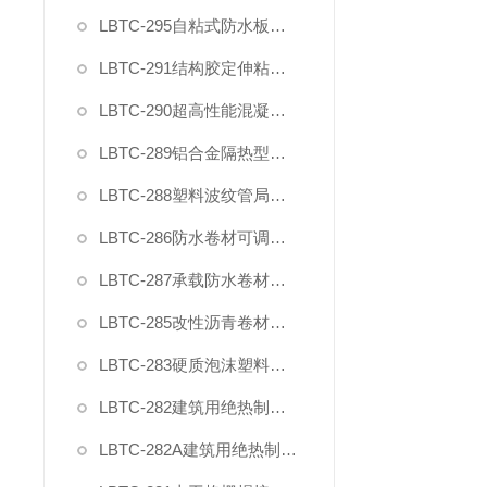
LBTC-295自粘式防水板粘接性能试验装置
LBTC-291结构胶定伸粘结性夹具
LBTC-290超高性能混凝土轴向抗拉夹具
LBTC-289铝合金隔热型材抗剪夹具
LBTC-288塑料波纹管局部横向荷载压头夹具
LBTC-286防水卷材可调钉杆撕裂夹具
LBTC-287承载防水卷材正拉强度模具
LBTC-285改性沥青卷材防水涂料剪切性能夹具
LBTC-283硬质泡沫塑料拉伸试验夹具（2025新标准）
LBTC-282建筑用绝热制品剪切夹具(单试样)
LBTC-282A建筑用绝热制品剪切夹具(2型双试样)