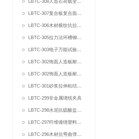
LBTC-308人造石荷载变形试验夹具
LBTC-307复合板复合面剪切强度试验夹具
LBTC-306木材横纹抗拉强度试验夹具
LBTC-305拉力法环槽铆钉连接副拉脱试验夹具
LBTC-303电子万能试验机薄膜气动夹具
LBTC-302饰面人造板耐开裂钻孔夹具
LBTC-302饰面人造板耐开裂固定夹具
LBTC-301砂浆拉伸粘结强度用下夹具
LBTC-299非金属绕线夹具
LBTC-298水泥抗硫酸盐侵蚀抗折夹具
LBTC-297纤维缠绕塑料环形试样拉力盘装置
LBTC-296木材抗弯曲弹性模量强度试验夹具